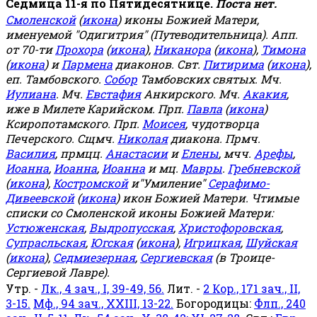
Седмица 11-я по Пятидесятнице.
Поста нет.
Смоленской
(
икона
) иконы Божией Матери,
именуемой "Одигитрия" (Путеводительница). Апп.
от 70-ти
Прохора
(
икона
),
Никанора
(
икона
),
Тимона
(
икона
) и
Пармена
диаконов. Свт.
Питирима
(
икона
),
еп. Тамбовского.
Собор
Тамбовских святых. Мч.
Иулиана
. Мч.
Евстафия
Анкирского. Мч.
Акакия
,
иже в Милете Карийском. Прп.
Павла
(
икона
)
Ксиропотамского. Прп.
Моисея
, чудотворца
Печерского. Сщмч.
Николая
диакона. Прмч.
Василия
, прмцц.
Анастасии
и
Елены
, мчч.
Арефы
,
Иоанна
,
Иоанна
,
Иоанна
и мц.
Мавры
.
Гребневской
(
икона
),
Костромской
и"Умиление"
Серафимо-
Дивеевской
(
икона
) икон Божией Матери. Чтимые
списки со Смоленской иконы Божией Матери:
Устюженская
,
Выдропусская
,
Христофоровская
,
Супрасльская
,
Югская
(
икона
),
Игрицкая
,
Шуйская
(
икона
),
Седмиезерная
,
Сергиевская
(в Троице-
Сергиевой Лавре).
Утр. -
Лк., 4 зач., I, 39-49, 56.
Лит. -
2 Кор., 171 зач., II,
3-15.
Мф., 94 зач., XXIII, 13-22.
Богородицы:
Флп., 240