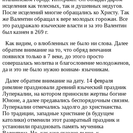
исцеления как телесных, так и душевных недугов.
После исцелений многие обращались ко Христу. Так
же Валентин обращал к вере молодых горожан. Все
это раздражало языческие власти и за это Валентин
был казнен в 269 г.
Как видим, о влюбленных не было ни слова. Далее
обратим внимание на то, что обряд венчания
появился только в 7 веке, до этого просто
совершалась молитва и благословение молодоженов,
да и это не было нужно воинам- язычникам.
Далее обратим внимание на дату. 14 февраля
римляне праздновали древний языческий праздник
Луперкалии, на котором приносили жертвы богине
Юноне, а далее предавались беспорядочным связям.
Луперкалии отмечались задолго до христианства.
По традиции, западные христиане (в будущем
католики) отменили этот развратный праздник и
установили праздновать память мученика
Валентина. Но, как уже сказано выше, к