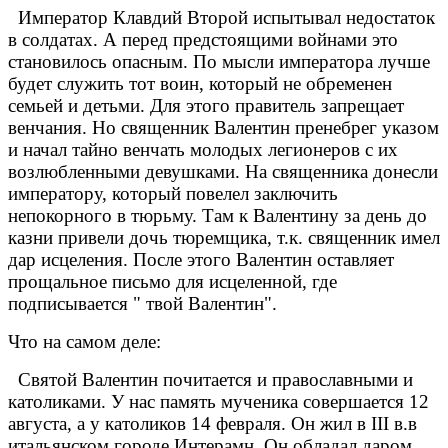
Император Клавдий Второй испытывал недостаток
в солдатах. А перед предстоящими войнами это
становилось опасным. По мысли императора лучше
будет служить тот воин, который не обременен
семьей и детьми. Для этого правитель запрещает
венчания. Но священник Валентин пренебрег указом
и начал тайно венчать молодых легионеров с их
возлюбленными девушками. На священника донесли
императору, который повелел заключить
непокорного в тюрьму. Там к Валентину за день до
казни привели дочь тюремщика, т.к. священник имел
дар исцеления. После этого Валентин оставляет
прощальное письмо для исцеленной, где
подписывается " твой Валентин".
Что на самом деле:
Святой Валентин почитается и православными и
католиками. У нас память мученика совершается 12
августа, а у католиков 14 февраля. Он жил в III в.в
итальянском городе Интерамн. Он обладал даром