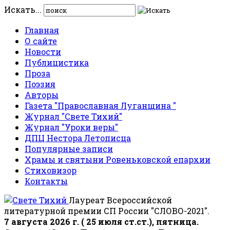
Искать...
Главная
О сайте
Новости
Публицистика
Проза
Поэзия
Авторы
Газета "Православная Луганщина "
Журнал "Свете Тихий"
Журнал "Уроки веры"
ДПЦ Нестора Летописца
Популярные записи
Храмы и святыни Ровеньковской епархии
Стиховизор
Контакты
Лауреат Всероссийской
литературной премии СП России "СЛОВО-2021".
7 августа 2026 г. ( 25 июля ст.ст.), пятница.