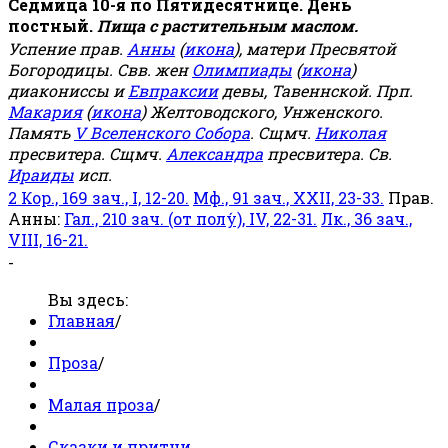
Седмица 10-я по Пятидесятнице. День
постный.
Пища с растительным маслом.
Успение прав.
Анны
(
икона
), матери Пресвятой
Богородицы. Свв. жен
Олимпиады
(
икона
)
диакониссы и
Евпраксии
девы, Тавеннской. Прп.
Макария
(
икона
) Желтоводского, Унженского.
Память
V Вселенского Собора
. Сщмч.
Николая
пресвитера. Сщмч.
Александра
пресвитера. Св.
Ираиды
исп.
2 Кор., 169 зач., I, 12-20.
Мф., 91 зач., XXII, 23-33.
Прав.
Анны:
Гал., 210 зач. (от полу́), IV, 22-31.
Лк., 36 зач.,
VIII, 16-21.
-
Вы здесь:
Главная
/
Проза
/
Малая проза
/
Сказки и притчи