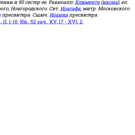
мении и 90 сестер ее. Равноапп.
Климента
(
икона
), еп.
ого, Новгородского. Свт.
Иоасафа
, митр. Московского
а
пресвитера. Сщмч.
Иоанна
пресвитера.
 II, 1-10.
Ин., 52 зач., XV, 17 - XVI, 2.