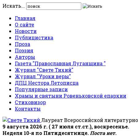
Искать...
Главная
О сайте
Новости
Публицистика
Проза
Поэзия
Авторы
Газета "Православная Луганщина "
Журнал "Свете Тихий"
Журнал "Уроки веры"
ДПЦ Нестора Летописца
Популярные записи
Храмы и святыни Ровеньковской епархии
Стиховизор
Контакты
Лауреат Всероссийской литературно
9 августа 2026 г. ( 27 июля ст.ст.), воскресенье.
Неделя 10-я по Пятидесятнице.
Поста нет.