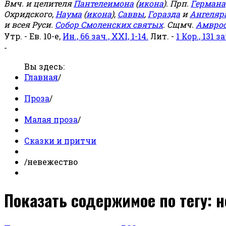
Вмч. и целителя
Пантелеимона
(
икона
). Прп.
Германа
Охридского,
Наума
(
икона
),
Саввы
,
Горазда
и
Ангеляр
и всея Руси.
Собор Смоленских святых
. Сщмч.
Амвро
Утр. - Ев. 10-е,
Ин., 66 зач., XXI, 1-14.
Лит. -
1 Кор., 131 за
-
Вы здесь:
Главная
/
Проза
/
Малая проза
/
Сказки и притчи
/
невежество
Показать содержимое по тегу: 