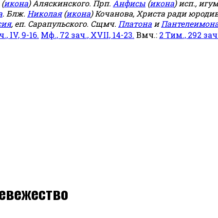
(
икона
) Аляскинского. Прп.
Анфисы
(
икона
) исп., игу
а
. Блж.
Николая
(
икона
) Кочанова, Христа ради юродив
сия
, еп. Сарапульского. Сщмч.
Платона
и
Пантелеимон
ч., IV, 9-16.
Мф., 72 зач., XVII, 14-23.
Вмч.:
2 Тим., 292 зач.,
невежество