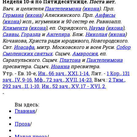
Неделя 10-я по Пятидесятнице.
Поста нет.
Вмч. и целителя
Пантелеимона
(
икона
). Прп.
Германа
(
икона
) Аляскинского. Прп.
Анфисы
(
икона
) исп., игумении и 90 сестер ее. Равноапп.
Климента
(
икона
), еп. Охридского,
Наума
(
икона
),
Саввы
,
Горазда
и
Ангеляра
. Блж.
Николая
(
икона
)
Кочанова, Христа ради юродивого, Новгородского.
Свт.
Иоасафа
, митр. Московского и всея Руси.
Собор
Смоленских святых
. Сщмч.
Амвросия
, еп.
Сарапульского. Сщмч.
Платона
и
Пантелеимона
пресвитера. Сщмч.
Иоанна
пресвитера.
Утр. - Ев. 10-е,
Ин., 66 зач., XXI, 1-14.
Лит. -
1 Кор., 131
зач., IV, 9-16.
Мф., 72 зач., XVII, 14-23.
Вмч.:
2 Тим.,
292 зач., II, 1-10.
Ин., 52 зач., XV, 17 - XVI, 2.
-
Вы здесь:
Главная
/
Проза
/
Малая проза
/