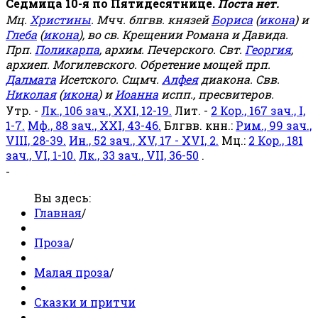
Седмица 10-я по Пятидесятнице.
Поста нет.
Мц.
Христины
. Мчч. блгвв. князей
Бориса
(
икона
) и
Глеба
(
икона
), во св. Крещении Романа и Давида.
Прп.
Поликарпа
, архим. Печерского. Свт.
Георгия
,
архиеп. Могилевского. Обретение мощей прп.
Далмата
Исетского. Сщмч.
Алфея
диакона. Свв.
Николая
(
икона
) и
Иоанна
испп., пресвитеров.
Утр. -
Лк., 106 зач., XXI, 12-19.
Лит. -
2 Кор., 167 зач., I,
1-7.
Мф., 88 зач., XXI, 43-46.
Блгвв. кнн.:
Рим., 99 зач.,
VIII, 28-39.
Ин., 52 зач., XV, 17 - XVI, 2.
Мц.:
2 Кор., 181
зач., VI, 1-10.
Лк., 33 зач., VII, 36-50
.
-
Вы здесь:
Главная
/
Проза
/
Малая проза
/
Сказки и притчи