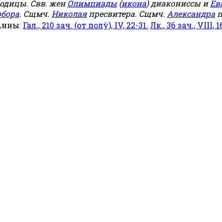
родицы. Свв. жен
Олимпиады
(
икона
) диакониссы и
Ев
обора
. Сщмч.
Николая
пресвитера. Сщмч.
Александра
п
Анны:
Гал., 210 зач. (от полу́), IV, 22-31.
Лк., 36 зач., VIII, 1