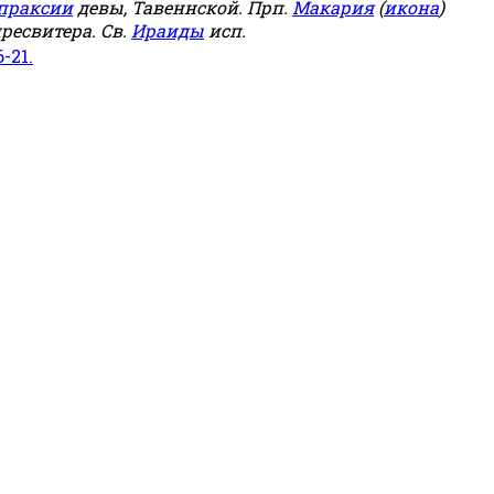
праксии
девы, Тавеннской. Прп.
Макария
(
икона
)
ресвитера. Св.
Ираиды
исп.
6-21.