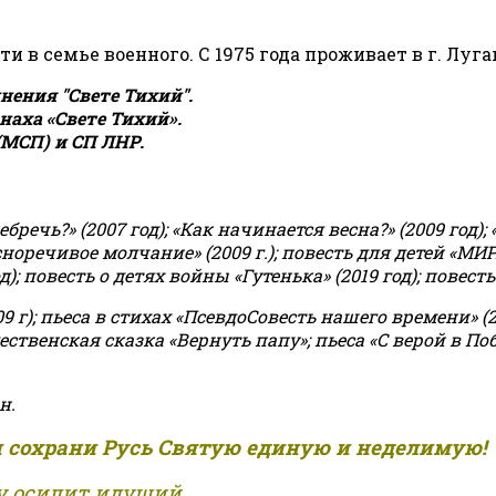
сти в семье военного. С 1975 года проживает в г. Луга
ения "Свете Тихий".
аха «Свете Тихий».
(МСП) и СП ЛНР.
чь?» (2007 год); «Как начинается весна?» (2009 год); 
асноречивое молчание» (2009 г.); повесть для детей «МИ
 повесть о детях войны «Гутенька» (2019 год); повесть 
9 г); пьеса в стихах «ПсевдоСовесть нашего времени» (201
ственская сказка «Вернуть папу»; пьеса «С верой в Поб
н.
и сохрани Русь Святую единую и неделимую!
 осилит идущий...