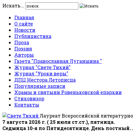
Искать...
Главная
О сайте
Новости
Публицистика
Проза
Поэзия
Авторы
Газета "Православная Луганщина "
Журнал "Свете Тихий"
Журнал "Уроки веры"
ДПЦ Нестора Летописца
Популярные записи
Храмы и святыни Ровеньковской епархии
Стиховизор
Контакты
Лауреат Всероссийской литературно
7 августа 2026 г. ( 25 июля ст.ст.), пятница.
Седмица 10-я по Пятидесятнице. День постный.