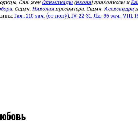
родицы. Свв. жен
Олимпиады
(
икона
) диакониссы и
Ев
обора
. Сщмч.
Николая
пресвитера. Сщмч.
Александра
п
Анны:
Гал., 210 зач. (от полу́), IV, 22-31.
Лк., 36 зач., VIII, 1
любовь