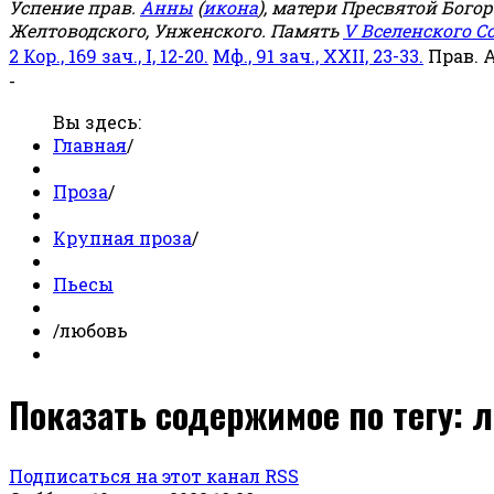
Успение прав.
Анны
(
икона
), матери Пресвятой Бого
Желтоводского, Унженского. Память
V Вселенского С
2 Кор., 169 зач., I, 12-20.
Мф., 91 зач., XXII, 23-33.
Прав. 
-
Вы здесь:
Главная
/
Проза
/
Крупная проза
/
Пьесы
/
любовь
Показать содержимое по тегу: 
Подписаться на этот канал RSS