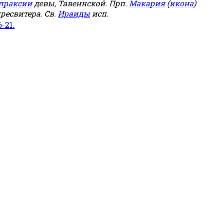
праксии
девы, Тавеннской. Прп.
Макария
(
икона
)
ресвитера. Св.
Ираиды
исп.
6-21.