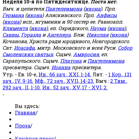
Неделя 10-я по Пятидесятнице.
Поста нет.
Вмч. и целителя
Пантелеимона
(
икона
). Прп.
Германа
(
икона
) Аляскинского. Прп.
Анфисы
(
икона
) исп., игумении и 90 сестер ее. Равноапп.
Климента
(
икона
), еп. Охридского,
Наума
(
икона
),
Саввы
,
Горазда
и
Ангеляра
. Блж.
Николая
(
икона
)
Кочанова, Христа ради юродивого, Новгородского.
Свт.
Иоасафа
, митр. Московского и всея Руси.
Собор
Смоленских святых
. Сщмч.
Амвросия
, еп.
Сарапульского. Сщмч.
Платона
и
Пантелеимона
пресвитера. Сщмч.
Иоанна
пресвитера.
Утр. - Ев. 10-е,
Ин., 66 зач., XXI, 1-14.
Лит. -
1 Кор., 131
зач., IV, 9-16.
Мф., 72 зач., XVII, 14-23.
Вмч.:
2 Тим.,
292 зач., II, 1-10.
Ин., 52 зач., XV, 17 - XVI, 2.
-
Вы здесь:
Главная
/
Проза
/
Крупная проза
/