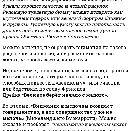
бумаги хорошее качество и четкий рисунок.
Рулонную туалетную бумагу можно подарить как
шуточный подарок или веселый сюрприз близким
и друзьям. Туалетную бумагу можно использовать
для личной гигиены всех членов семьи. Длина
рулона 25 метров. Рисунок повторяется».
Можно, конечно, не обращать внимания на такого
рода вещи и явления, и не разменивать свою
жизнь, что называется, на мелочи.
Но, во-первых, наша жизнь, как известно, строится
из этих мелочей, которые рано или поздно
способны привести к «великому» - или счастью
или бедствию, по слову Фрэнсиса
Дрейка
«Великое берёт начало с малого»
.
Во-вторых,
«Внимание к мелочам рождает
совершенство, а вот совершенство уже не
мелочь»
(Микеланджело Буонарроти). Можно
сказать и наоборот:
"невнимание к мелочам может
способствовать деградации"
– в христианстве