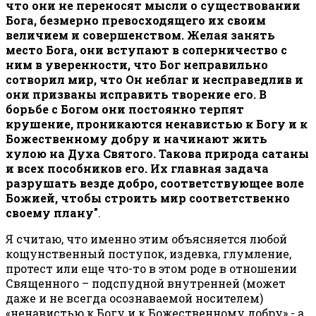
что они не переносят мысли о существовании
Бога, безмерно превосходящего их своим
величием и совершенством. Желая занять
место Бога, они вступают в соперничество с
ним в уверенности, что Бог неправильно
сотворил мир, что Он неблаг и несправедлив и
они призваны исправить творение его. В
борьбе с Богом они постоянно терпят
крушение, проникаются ненавистью к Богу и к
Божественному добру и начинают жить
хулою на Духа Святого. Такова природа сатаны
и всех пособников его. Их главная задача
разрушать везде добро, соответствующее воле
Божией, чтобы строить мир соответственно
своему плану"
.
Я считаю, что именно этим объясняется любой
кощунственный поступок, издевка, глумление,
протест или еще что-то в этом роде в отношении
Священного – подспудной внутренней (может
даже и не всегда осознаваемой носителем)
«ненавистью к Богу и к Божественному добру» - а