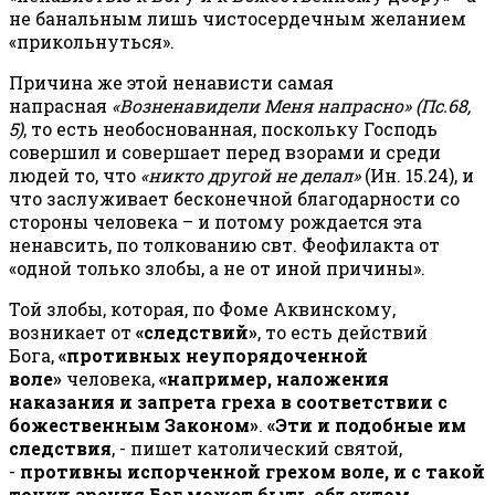
не банальным лишь чистосердечным желанием
«прикольнуться».
Причина же этой ненависти самая
напрасная
«Возненавидели Меня напрасно» (Пс.68,
5)
, то есть необоснованная, поскольку Господь
совершил и совершает перед взорами и среди
людей то, что
«никто другой не делал»
(Ин. 15.24), и
что заслуживает бесконечной благодарности со
стороны человека – и потому рождается эта
ненавсить, по толкованию свт. Феофилакта от
«одной только злобы, а не от иной причины».
Той злобы, которая, по Фоме Аквинскому,
возникает от
«следствий»
, то есть действий
Бога,
«противных неупорядоченной
воле»
человека,
«например, наложения
наказания и запрета греха в соответствии с
божественным Законом»
.
«Эти и подобные им
следствия
, - пишет католический святой,
-
противны испорченной грехом воле, и с такой
точки зрения Бог может быть объектом