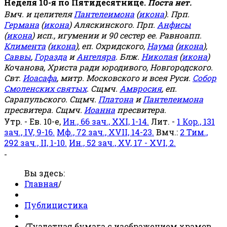
Неделя 10-я по Пятидесятнице.
Поста нет.
Вмч. и целителя
Пантелеимона
(
икона
). Прп.
Германа
(
икона
) Аляскинского. Прп.
Анфисы
(
икона
) исп., игумении и 90 сестер ее. Равноапп.
Климента
(
икона
), еп. Охридского,
Наума
(
икона
),
Саввы
,
Горазда
и
Ангеляра
. Блж.
Николая
(
икона
)
Кочанова, Христа ради юродивого, Новгородского.
Свт.
Иоасафа
, митр. Московского и всея Руси.
Собор
Смоленских святых
. Сщмч.
Амвросия
, еп.
Сарапульского. Сщмч.
Платона
и
Пантелеимона
пресвитера. Сщмч.
Иоанна
пресвитера.
Утр. - Ев. 10-е,
Ин., 66 зач., XXI, 1-14.
Лит. -
1 Кор., 131
зач., IV, 9-16.
Мф., 72 зач., XVII, 14-23.
Вмч.:
2 Тим.,
292 зач., II, 1-10.
Ин., 52 зач., XV, 17 - XVI, 2.
-
Вы здесь:
Главная
/
Публицистика
/
Туалетная бумага с изображением храмов