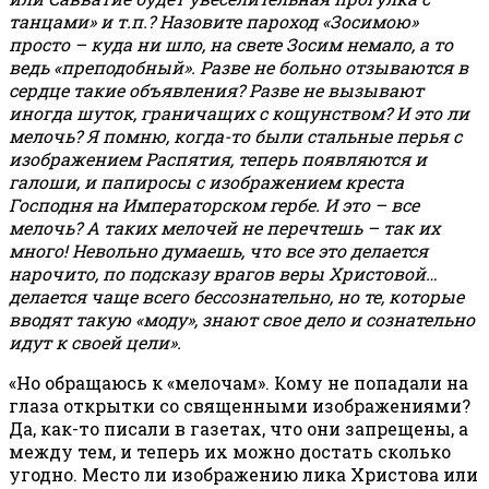
танцами» и т.п.? Назовите пароход «Зосимою»
просто – куда ни шло, на свете Зосим немало, а то
ведь «преподобный». Разве не больно отзываются в
сердце такие объявления? Разве не вызывают
иногда шуток, граничащих с кощунством? И это ли
мелочь? Я помню, когда-то были стальные перья с
изображением Распятия, теперь появляются и
галоши, и папиросы с изображением креста
Господня на Императорском гербе. И это – все
мелочь? А таких мелочей не перечтешь – так их
много! Невольно думаешь, что все это делается
нарочито, по подсказу врагов веры Христовой…
делается чаще всего бессознательно, но те, которые
вводят такую «моду», знают свое дело и сознательно
идут к своей цели».
«Но обращаюсь к «мелочам». Кому не попадали на
глаза открытки со священными изображениями?
Да, как-то писали в газетах, что они запрещены, а
между тем, и теперь их можно достать сколько
угодно. Место ли изображению лика Христова или