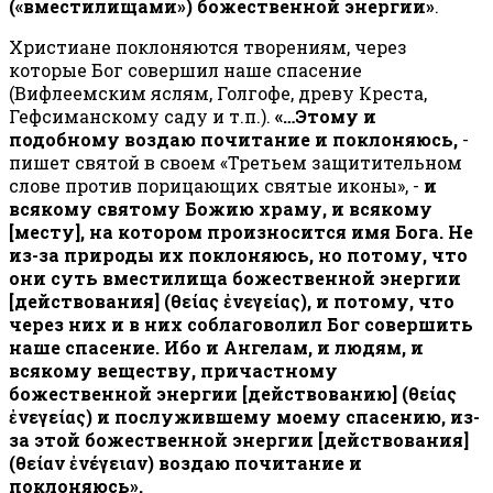
(«вместилищами») божественной энергии»
.
Христиане поклоняются творениям, через
которые Бог совершил наше спасение
(Вифлеемским яслям, Голгофе, древу Креста,
Гефсиманскому саду и т.п.).
«…Этому и
подобному воздаю почитание и поклоняюсь,
-
пишет святой в своем «Третьем защитительном
слове против порицающих святые иконы», -
и
всякому святому Божию храму, и всякому
[месту], на котором произносится имя Бога. Не
из-за природы их поклоняюсь, но потому, что
они суть вместилища божественной энергии
[действования] (θείας ἐνεγείας), и потому, что
через них и в них соблаговолил Бог совершить
наше спасение. Ибо и Ангелам, и людям, и
всякому веществу, причастному
божественной энергии [действованию] (θείας
ἐνεγείας) и послужившему моему спасению, из-
за этой божественной энергии [действования]
(θείαν ἐνέγειαν) воздаю почитание и
поклоняюсь».