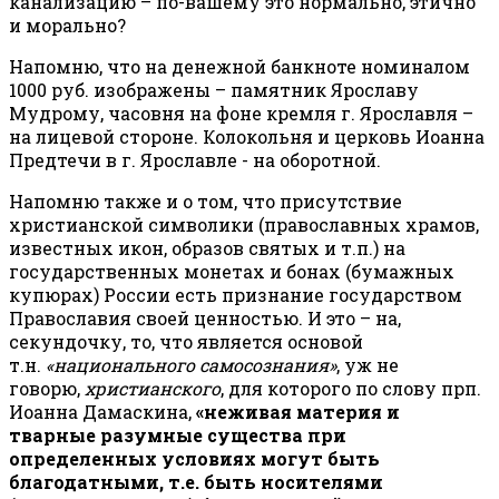
канализацию – по-вашему это нормально, этично
и морально?
Напомню, что на денежной банкноте номиналом
1000 руб. изображены – памятник Ярославу
Мудрому, часовня на фоне кремля г. Ярославля –
на лицевой стороне. Колокольня и церковь Иоанна
Предтечи в г. Ярославле - на оборотной.
Напомню также и о том, что присутствие
христианской символики (православных храмов,
известных икон, образов святых и т.п.) на
государственных монетах и бонах (бумажных
купюрах) России есть признание государством
Православия своей ценностью. И это – на,
секундочку, то, что является основой
т.н.
«национального самосознания»
, уж не
говорю,
христианского
, для которого по слову прп.
Иоанна Дамаскина,
«неживая материя и
тварные разумные существа при
определенных условиях могут быть
благодатными, т.е. быть носителями