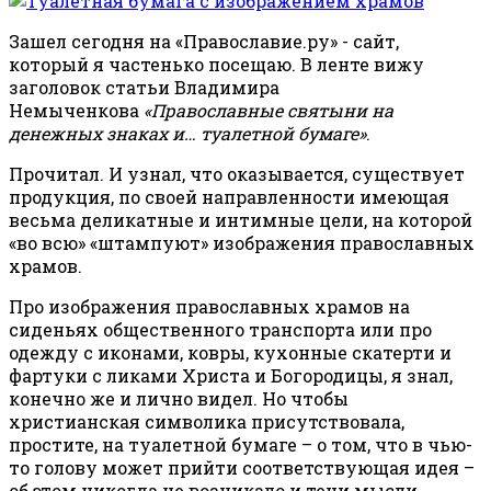
Зашел сегодня на «Православие.ру» - сайт,
который я частенько посещаю. В ленте вижу
заголовок статьи Владимира
Немыченкова
«Православные святыни на
денежных знаках и… туалетной бумаге»
.
Прочитал. И узнал, что оказывается, существует
продукция, по своей направленности имеющая
весьма деликатные и интимные цели, на которой
«во всю» «штампуют» изображения православных
храмов.
Про изображения православных храмов на
сиденьях общественного транспорта или про
одежду с иконами, ковры, кухонные скатерти и
фартуки с ликами Христа и Богородицы, я знал,
конечно же и лично видел. Но чтобы
христианская символика присутствовала,
простите, на туалетной бумаге – о том, что в чью-
то голову может прийти соответствующая идея –
об этом никогда не возникало и тени мысли.