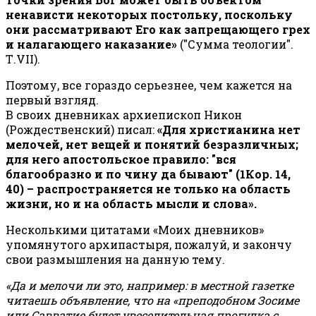
ненависти некоторых постольку, поскольку
они рассматривают Его как запрещающего грех
и налагающего наказание»
("Сумма теологии".
Т.VII).
Поэтому, все гораздо серьезнее, чем кажется на
первый взгляд.
В своих дневниках архиепископ Никон
(Рождественский) писал:
«Для христианина нет
мелочей, нет вещей и понятий безразличных;
для него апостольское правило: "вся
благообразно и по чину да бывают" (1Кор. 14,
40) – распространяется не только на область
жизни, но и на область мысли и слова».
Несколькими цитатами «Моих дневников»
упомянутого архипастыря, пожалуй, и закончу
свои размышления на данную тему.
«Да и мелочи ли это, например: в местной газетке
читаешь объявление, что на «преподобном Зосиме
или Савватие будет увеселительная прогулка с