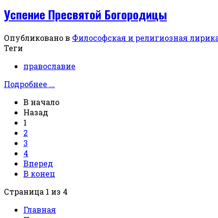
Успение Пресвятой Богородицы
Опубликовано в
Философская и религиозная лирик
Теги
православие
Подробнее ...
В начало
Назад
1
2
3
4
Вперед
В конец
Страница 1 из 4
Главная