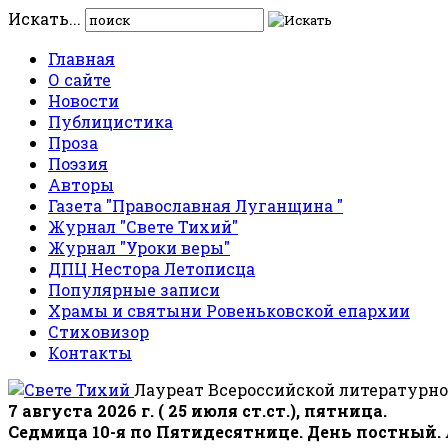
Искать...
Главная
О сайте
Новости
Публицистика
Проза
Поэзия
Авторы
Газета "Православная Луганщина "
Журнал "Свете Тихий"
Журнал "Уроки веры"
ДПЦ Нестора Летописца
Популярные записи
Храмы и святыни Ровеньковской епархии
Стиховизор
Контакты
Лауреат Всероссийской литературно
7 августа 2026 г. ( 25 июля ст.ст.), пятница.
Седмица 10-я по Пятидесятнице. День постный.