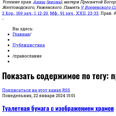
Успение прав.
Анны
(
икона
), матери Пресвятой Бого
Желтоводского, Унженского. Память
V Вселенского С
2 Кор., 169 зач., I, 12-20.
Мф., 91 зач., XXII, 23-33.
Прав. 
-
Вы здесь:
Главная
/
Публицистика
/
православие
Показать содержимое по тегу: 
Подписаться на этот канал RSS
Понедельник, 22 января 2024 15:01
Туалетная бумага с изображением храмов