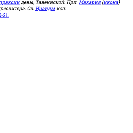
праксии
девы, Тавеннской. Прп.
Макария
(
икона
)
ресвитера. Св.
Ираиды
исп.
6-21.