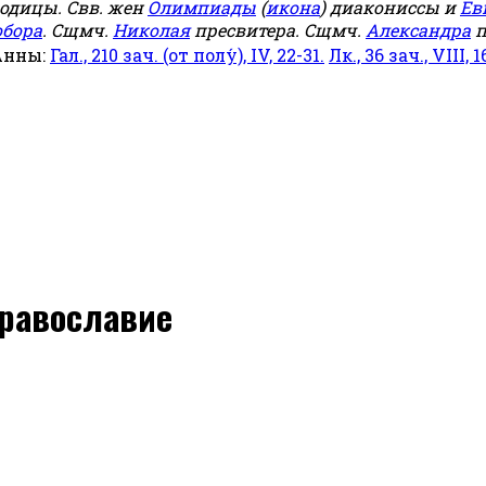
родицы. Свв. жен
Олимпиады
(
икона
) диакониссы и
Ев
обора
. Сщмч.
Николая
пресвитера. Сщмч.
Александра
п
Анны:
Гал., 210 зач. (от полу́), IV, 22-31.
Лк., 36 зач., VIII, 1
православие