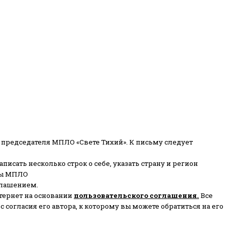
 председателя МПЛО «Свете Тихий».
К письму следует
писать несколько строк о себе, указать страну и регион
ены МПЛО
глашением.
тернет на основании
пользовательского соглашени
я
.
Все
согласия его автора, к которому вы можете обратиться на его