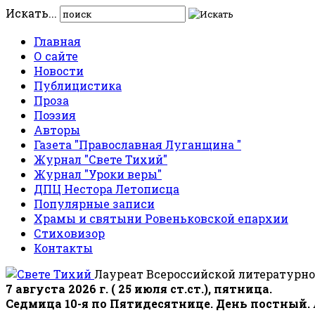
Искать...
Главная
О сайте
Новости
Публицистика
Проза
Поэзия
Авторы
Газета "Православная Луганщина "
Журнал "Свете Тихий"
Журнал "Уроки веры"
ДПЦ Нестора Летописца
Популярные записи
Храмы и святыни Ровеньковской епархии
Стиховизор
Контакты
Лауреат Всероссийской литературно
7 августа 2026 г. ( 25 июля ст.ст.), пятница.
Седмица 10-я по Пятидесятнице. День постный.