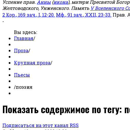
Успение прав.
Анны
(
икона
), матери Пресвятой Бого
Желтоводского, Унженского. Память
V Вселенского С
2 Кор., 169 зач., I, 12-20.
Мф., 91 зач., XXII, 23-33.
Прав. 
-
Вы здесь:
Главная
/
Проза
/
Крупная проза
/
Пьесы
/
поэзия
Показать содержимое по тегу: 
Подписаться на этот канал RSS