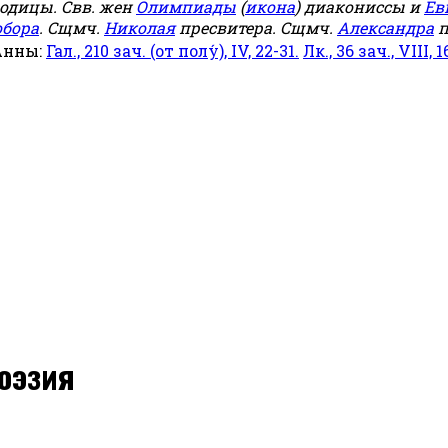
родицы. Свв. жен
Олимпиады
(
икона
) диакониссы и
Ев
обора
. Сщмч.
Николая
пресвитера. Сщмч.
Александра
п
Анны:
Гал., 210 зач. (от полу́), IV, 22-31.
Лк., 36 зач., VIII, 1
поэзия