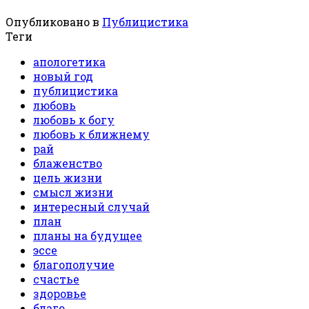
Опубликовано в
Публицистика
Теги
апологетика
новый год
публицистика
любовь
любовь к богу
любовь к ближнему
рай
блаженство
цель жизни
смысл жизни
интересный случай
план
планы на будущее
эссе
благополучие
счастье
здоровье
благо