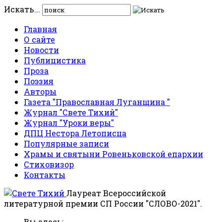
Искать...
Главная
О сайте
Новости
Публицистика
Проза
Поэзия
Авторы
Газета "Православная Луганщина "
Журнал "Свете Тихий"
Журнал "Уроки веры"
ДПЦ Нестора Летописца
Популярные записи
Храмы и святыни Ровеньковской епархии
Стиховизор
Контакты
Лауреат Всероссийской
литературной премии СП России "СЛОВО-2021".
Вы здесь: