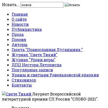
Искать...
Главная
О сайте
Новости
Публицистика
Проза
Поэзия
Авторы
Газета "Православная Луганщина "
Журнал "Свете Тихий"
Журнал "Уроки веры"
ДПЦ Нестора Летописца
Популярные записи
Храмы и святыни Ровеньковской епархии
Стиховизор
Контакты
Лауреат Всероссийской
литературной премии СП России "СЛОВО-2021".
Вы здесь: