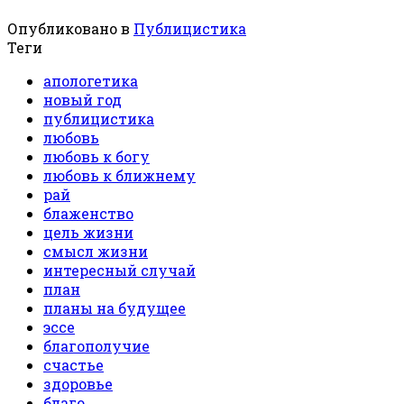
Опубликовано в
Публицистика
Теги
апологетика
новый год
публицистика
любовь
любовь к богу
любовь к ближнему
рай
блаженство
цель жизни
смысл жизни
интересный случай
план
планы на будущее
эссе
благополучие
счастье
здоровье
благо