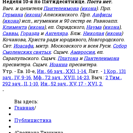
Неделя 10-я по Пятидесятнице.
Поста нет.
Вмч. и целителя
Пантелеимона
(
икона
). Прп.
Германа
(
икона
) Аляскинского. Прп.
Анфисы
(
икона
) исп., игумении и 90 сестер ее. Равноапп.
Климента
(
икона
), еп. Охридского,
Наума
(
икона
),
Саввы
,
Горазда
и
Ангеляра
. Блж.
Николая
(
икона
)
Кочанова, Христа ради юродивого, Новгородского.
Свт.
Иоасафа
, митр. Московского и всея Руси.
Собор
Смоленских святых
. Сщмч.
Амвросия
, еп.
Сарапульского. Сщмч.
Платона
и
Пантелеимона
пресвитера. Сщмч.
Иоанна
пресвитера.
Утр. - Ев. 10-е,
Ин., 66 зач., XXI, 1-14.
Лит. -
1 Кор., 131
зач., IV, 9-16.
Мф., 72 зач., XVII, 14-23.
Вмч.:
2 Тим.,
292 зач., II, 1-10.
Ин., 52 зач., XV, 17 - XVI, 2.
-
Вы здесь:
Главная
/
Публицистика
/
Светлана Тишкина