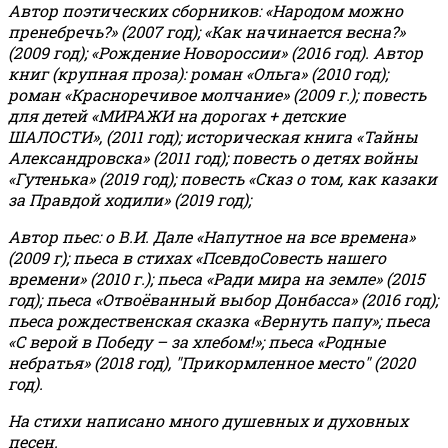
Автор поэтических сборников: «Народом можно
пренебречь?» (2007 год); «Как начинается весна?»
(2009 год); «Рождение Новороссии» (2016 год).
Автор
книг (крупная проза): роман «Ольга» (2010 год);
роман «Красноречивое молчание» (2009 г.); повесть
для детей «МИРАЖИ на дорогах + детские
ШАЛОСТИ», (2011 год); историческая книга «Тайны
Александровска» (2011 год); повесть о детях войны
«Гутенька» (2019 год); повесть «Сказ о том, как казаки
за Правдой ходили» (2019 год);
Автор пьес: о В.И. Дале «Напутное на все времена»
(2009 г); пьеса в стихах «ПсевдоСовесть нашего
времени» (2010 г.); пьеса «Ради мира на земле» (2015
год); пьеса «Отвоёванный выбор Донбасса» (2016 год);
пьеса рождественская сказка «Вернуть папу»; пьеса
«С верой в Победу – за хлебом!»
;
пьеса «Родные
небратья» (2018 год), "Прикормленное место" (2020
год).
На стихи написано много душевных и духовных
песен.