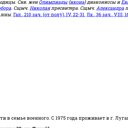
родицы. Свв. жен
Олимпиады
(
икона
) диакониссы и
Ев
обора
. Сщмч.
Николая
пресвитера. Сщмч.
Александра
п
Анны:
Гал., 210 зач. (от полу́), IV, 22-31.
Лк., 36 зач., VIII, 1
сти в семье военного. С 1975 года проживает в г. Луга