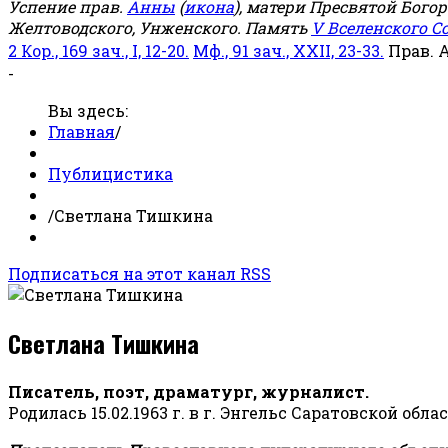
Успение прав.
Анны
(
икона
), матери Пресвятой Бого
Желтоводского, Унженского. Память
V Вселенского С
2 Кор., 169 зач., I, 12-20.
Мф., 91 зач., XXII, 23-33.
Прав. 
-
Вы здесь:
Главная
/
Публицистика
/
Светлана Тишкина
Подписаться на этот канал RSS
Светлана Тишкина
Писатель, поэт, драматург, журналист.
Родилась 15.02.1963 г. в г. Энгельс Саратовской обла