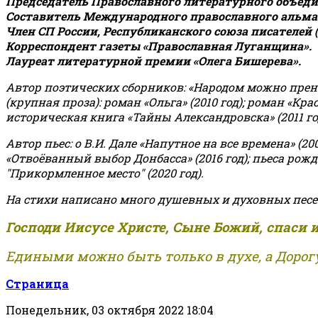
Председатель Православного литературного объедин
Составитель Международного православного альман
Член СП России, Республиканского союза писателей 
Корреспондент газеты «Православная Луганщина»
.
Лауреат литературной премии «Олега Бишерева».
Автор поэтических сборников: «Народом можно пренебре
(крупная проза): роман «Ольга» (2010 год); роман «Кр
историческая книга «Тайны Александровска» (2011 год);
Автор пьес: о В.И. Дале «Напутное на все времена» (200
«Отвоёванный выбор Донбасса» (2016 год); пьеса рожде
"Прикормленное место" (2020 год).
На стихи написано много душевных и духовных песе
Господи Иисусе Христе, Сыне Божий, спаси 
Едиными можно быть только в духе, а Дорогу
Страница
Понедельник, 03 октября 2022 18:04