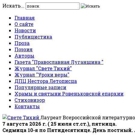
Искать...
Главная
О сайте
Новости
Публицистика
Проза
Поэзия
Авторы
Газета "Православная Луганщина "
Журнал "Свете Тихий"
Журнал "Уроки веры"
ДПЦ Нестора Летописца
Популярные записи
Храмы и святыни Ровеньковской епархии
Стиховизор
Контакты
Лауреат Всероссийской литературно
7 августа 2026 г. ( 25 июля ст.ст.), пятница.
Седмица 10-я по Пятидесятнице. День постный.