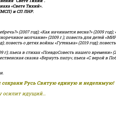
ения "Свете Тихий".
аха «Свете Тихий».
(МСП) и СП ЛНР.
чь?» (2007 год); «Как начинается весна?» (2009 год); 
асноречивое молчание» (2009 г.); повесть для детей «МИ
 повесть о детях войны «Гутенька» (2019 год); повесть 
9 г); пьеса в стихах «ПсевдоСовесть нашего времени» (201
ственская сказка «Вернуть папу»; пьеса «С верой в Поб
н.
и сохрани Русь Святую единую и неделимую!
 осилит идущий...