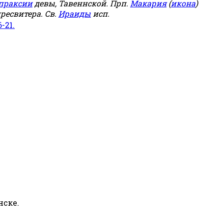
праксии
девы, Тавеннской. Прп.
Макария
(
икона
)
ресвитера. Св.
Ираиды
исп.
6-21.
нске.