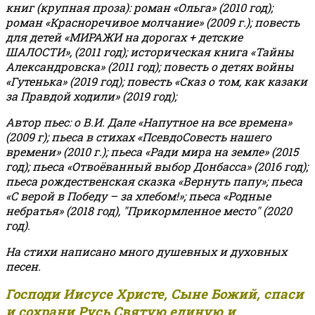
книг (крупная проза): роман «Ольга» (2010 год);
роман «Красноречивое молчание» (2009 г.); повесть
для детей «МИРАЖИ на дорогах + детские
ШАЛОСТИ», (2011 год); историческая книга «Тайны
Александровска» (2011 год); повесть о детях войны
«Гутенька» (2019 год); повесть «Сказ о том, как казаки
за Правдой ходили» (2019 год);
Автор пьес: о В.И. Дале «Напутное на все времена»
(2009 г); пьеса в стихах «ПсевдоСовесть нашего
времени» (2010 г.); пьеса «Ради мира на земле» (2015
год); пьеса «Отвоёванный выбор Донбасса» (2016 год);
пьеса рождественская сказка «Вернуть папу»; пьеса
«С верой в Победу – за хлебом!»
;
пьеса «Родные
небратья» (2018 год), "Прикормленное место" (2020
год).
На стихи написано много душевных и духовных
песен.
Господи Иисусе Христе, Сыне Божий, спаси
и сохрани Русь Святую единую и