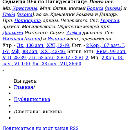
Седмица 10-я по Пятидесятнице.
Поста нет.
Мц.
Христины
. Мчч. блгвв. князей
Бориса
(
икона
) и
Глеба
(
икона
), во св. Крещении Романа и Давида.
Прп.
Поликарпа
, архим. Печерского. Свт.
Георгия
,
архиеп. Могилевского. Обретение мощей прп.
Далмата
Исетского. Сщмч.
Алфея
диакона. Свв.
Николая
(
икона
) и
Иоанна
испп., пресвитеров.
Утр. -
Лк., 106 зач., XXI, 12-19.
Лит. -
2 Кор., 167 зач., I,
1-7.
Мф., 88 зач., XXI, 43-46.
Блгвв. кнн.:
Рим., 99 зач.,
VIII, 28-39.
Ин., 52 зач., XV, 17 - XVI, 2.
Мц.:
2 Кор., 181
зач., VI, 1-10.
Лк., 33 зач., VII, 36-50
.
-
Вы здесь:
Главная
/
Публицистика
/
Светлана Тишкина
Подписаться на этот канал RSS