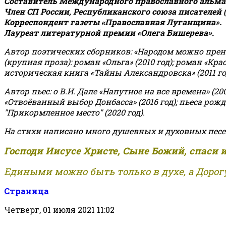
Составитель Международного православного альман
Член СП России, Республиканского союза писателей 
Корреспондент газеты «Православная Луганщина»
.
Лауреат литературной премии «Олега Бишерева».
Автор поэтических сборников: «Народом можно пренебре
(крупная проза): роман «Ольга» (2010 год); роман «Кр
историческая книга «Тайны Александровска» (2011 год);
Автор пьес: о В.И. Дале «Напутное на все времена» (200
«Отвоёванный выбор Донбасса» (2016 год); пьеса рожде
"Прикормленное место" (2020 год).
На стихи написано много душевных и духовных песе
Господи Иисусе Христе, Сыне Божий, спаси 
Едиными можно быть только в духе, а Дорогу
Страница
Четверг, 01 июля 2021 11:02