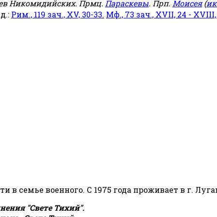
еев Никомидийских. Прмц.
Параскевы
. Прп.
Моисея
(
ик
яд.:
Рим., 119 зач., XV, 30-33.
Мф., 73 зач., XVII, 24 - XVIII,
сти в семье военного. С 1975 года проживает в г. Луга
ения "Свете Тихий".