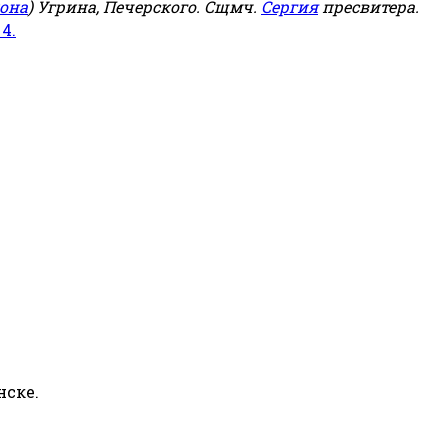
она
) Угрина, Печерского. Сщмч.
Сергия
пресвитера.
 4.
нске.