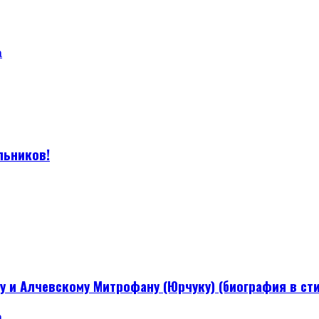
а
льников!
и Алчевскому Митрофану (Юрчуку) (биография в сти
а