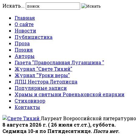
Искать...
Главная
О сайте
Новости
Публицистика
Проза
Поэзия
Авторы
Газета "Православная Луганщина "
Журнал "Свете Тихий"
Журнал "Уроки веры"
ДПЦ Нестора Летописца
Популярные записи
Храмы и святыни Ровеньковской епархии
Стиховизор
Контакты
Лауреат Всероссийской литературно
8 августа 2026 г. ( 26 июля ст.ст.), суббота.
Седмица 10-я по Пятидесятнице.
Поста нет.