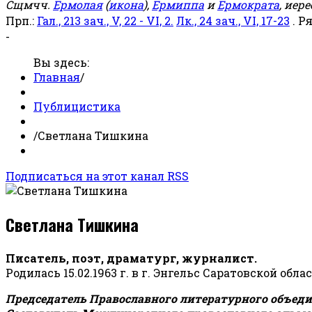
Сщмчч.
Ермолая
(
икона
),
Ермиппа
и
Ермократа
, иер
Прп.:
Гал., 213 зач., V, 22 - VI, 2.
Лк., 24 зач., VI, 17-23
. Р
-
Вы здесь:
Главная
/
Публицистика
/
Светлана Тишкина
Подписаться на этот канал RSS
Светлана Тишкина
Писатель, поэт, драматург, журналист.
Родилась 15.02.1963 г. в г. Энгельс Саратовской обла
Председатель Православного литературного объедин