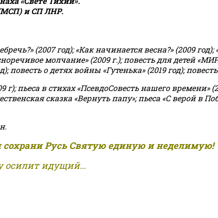
аха «Свете Тихий».
(МСП) и СП ЛНР.
чь?» (2007 год); «Как начинается весна?» (2009 год); 
асноречивое молчание» (2009 г.); повесть для детей «МИ
 повесть о детях войны «Гутенька» (2019 год); повесть 
9 г); пьеса в стихах «ПсевдоСовесть нашего времени» (201
ственская сказка «Вернуть папу»; пьеса «С верой в Поб
н.
и сохрани Русь Святую единую и неделимую!
 осилит идущий...