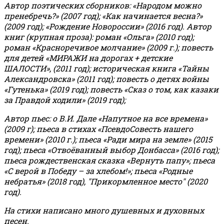
Автор поэтических сборников: «Народом можно
пренебречь?» (2007 год); «Как начинается весна?»
(2009 год); «Рождение Новороссии» (2016 год).
Автор
книг (крупная проза): роман «Ольга» (2010 год);
роман «Красноречивое молчание» (2009 г.); повесть
для детей «МИРАЖИ на дорогах + детские
ШАЛОСТИ», (2011 год); историческая книга «Тайны
Александровска» (2011 год); повесть о детях войны
«Гутенька» (2019 год); повесть «Сказ о том, как казаки
за Правдой ходили» (2019 год);
Автор пьес: о В.И. Дале «Напутное на все времена»
(2009 г); пьеса в стихах «ПсевдоСовесть нашего
времени» (2010 г.); пьеса «Ради мира на земле» (2015
год); пьеса «Отвоёванный выбор Донбасса» (2016 год);
пьеса рождественская сказка «Вернуть папу»; пьеса
«С верой в Победу – за хлебом!»
;
пьеса «Родные
небратья» (2018 год), "Прикормленное место" (2020
год).
На стихи написано много душевных и духовных
песен.