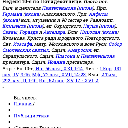
Неделя 10-я по Пятидесятнице.
Поста нет.
Вмч. и целителя
Пантелеимона
(
икона
). Прп.
Германа
(
икона
) Аляскинского. Прп.
Анфисы
(
икона
) исп., игумении и 90 сестер ее. Равноапп.
Климента
(
икона
), еп. Охридского,
Наума
(
икона
),
Саввы
,
Горазда
и
Ангеляра
. Блж.
Николая
(
икона
)
Кочанова, Христа ради юродивого, Новгородского.
Свт.
Иоасафа
, митр. Московского и всея Руси.
Собор
Смоленских святых
. Сщмч.
Амвросия
, еп.
Сарапульского. Сщмч.
Платона
и
Пантелеимона
пресвитера. Сщмч.
Иоанна
пресвитера.
Утр. - Ев. 10-е,
Ин., 66 зач., XXI, 1-14.
Лит. -
1 Кор., 131
зач., IV, 9-16.
Мф., 72 зач., XVII, 14-23.
Вмч.:
2 Тим.,
292 зач., II, 1-10.
Ин., 52 зач., XV, 17 - XVI, 2.
-
Вы здесь:
Главная
/
Публицистика
/
Светлана Тишкина