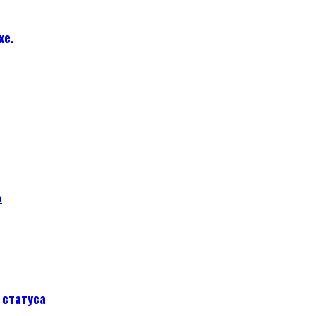
хе.
а
статуса