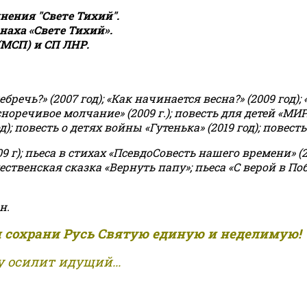
ения "Свете Тихий".
аха «Свете Тихий».
(МСП) и СП ЛНР.
чь?» (2007 год); «Как начинается весна?» (2009 год); 
асноречивое молчание» (2009 г.); повесть для детей «МИ
 повесть о детях войны «Гутенька» (2019 год); повесть 
9 г); пьеса в стихах «ПсевдоСовесть нашего времени» (201
ственская сказка «Вернуть папу»; пьеса «С верой в Поб
н.
и сохрани Русь Святую единую и неделимую!
 осилит идущий...