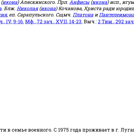
(
икона
) Аляскинского. Прп.
Анфисы
(
икона
) исп., игу
а
. Блж.
Николая
(
икона
) Кочанова, Христа ради юродив
сия
, еп. Сарапульского. Сщмч.
Платона
и
Пантелеимон
ч., IV, 9-16.
Мф., 72 зач., XVII, 14-23.
Вмч.:
2 Тим., 292 зач.,
сти в семье военного. С 1975 года проживает в г. Луга