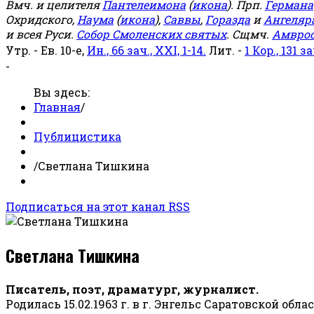
Вмч. и целителя
Пантелеимона
(
икона
). Прп.
Германа
Охридского,
Наума
(
икона
),
Саввы
,
Горазда
и
Ангеляр
и всея Руси.
Собор Смоленских святых
. Сщмч.
Амвро
Утр. - Ев. 10-е,
Ин., 66 зач., XXI, 1-14.
Лит. -
1 Кор., 131 за
-
Вы здесь:
Главная
/
Публицистика
/
Светлана Тишкина
Подписаться на этот канал RSS
Светлана Тишкина
Писатель, поэт, драматург, журналист.
Родилась 15.02.1963 г. в г. Энгельс Саратовской обла