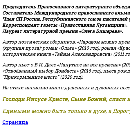
Председатель Православного литературного объедин
Составитель Международного православного альман
Член СП России, Республиканского союза писателей 
Корреспондент газеты «Православная Луганщина»
.
Лауреат литературной премии «Олега Бишерева».
Автор поэтических сборников: «Народом можно пренебре
(крупная проза): роман «Ольга» (2010 год); роман «Кр
историческая книга «Тайны Александровска» (2011 год);
Автор пьес: о В.И. Дале «Напутное на все времена» (200
«Отвоёванный выбор Донбасса» (2016 год); пьеса рожде
"Прикормленное место" (2020 год).
На стихи написано много душевных и духовных песе
Господи Иисусе Христе, Сыне Божий, спаси 
Едиными можно быть только в духе, а Дорогу
Страница