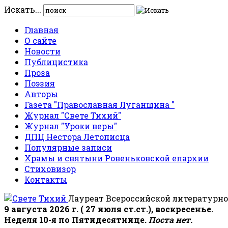
Искать...
Главная
О сайте
Новости
Публицистика
Проза
Поэзия
Авторы
Газета "Православная Луганщина "
Журнал "Свете Тихий"
Журнал "Уроки веры"
ДПЦ Нестора Летописца
Популярные записи
Храмы и святыни Ровеньковской епархии
Стиховизор
Контакты
Лауреат Всероссийской литературно
9 августа 2026 г. ( 27 июля ст.ст.), воскресенье.
Неделя 10-я по Пятидесятнице.
Поста нет.