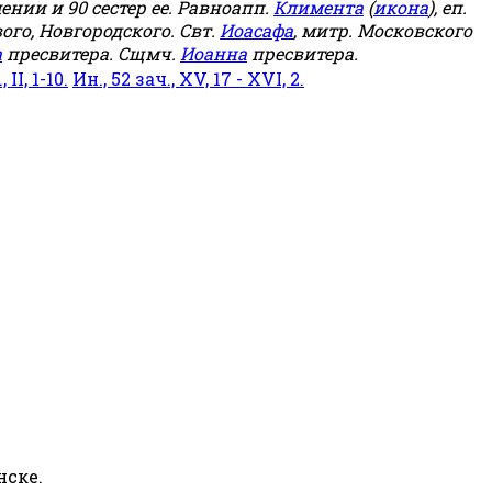
мении и 90 сестер ее. Равноапп.
Климента
(
икона
), еп.
ого, Новгородского. Свт.
Иоасафа
, митр. Московского
а
пресвитера. Сщмч.
Иоанна
пресвитера.
 II, 1-10.
Ин., 52 зач., XV, 17 - XVI, 2.
нске.