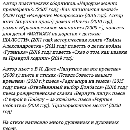
Автор поэтических сборников: «Народом можно
пренебречь?» (2007 год); «Как начинается весна?»
(2009 год); «Рождение Новороссии» (2016 год).
Автор
книг (крупная проза): роман «Ольга» (2010 год);
роман «Красноречивое молчание» (2009 г.); повесть
для детей «МИРАЖИ на дорогах + детские
ШАЛОСТИ», (2011 год); историческая книга «Тайны
Александровска» (2011 год); повесть о детях войны
«Гутенька» (2019 год); повесть «Сказ о том, как казаки
за Правдой ходили» (2019 год);
Автор пьес: о В.И. Дале «Напутное на все времена»
(2009 г); пьеса в стихах «ПсевдоСовесть нашего
времени» (2010 г.); пьеса «Ради мира на земле» (2015
год); пьеса «Отвоёванный выбор Донбасса» (2016 год);
пьеса рождественская сказка «Вернуть папу»; пьеса
«С верой в Победу – за хлебом!»
;
пьеса «Родные
небратья» (2018 год), "Прикормленное место" (2020
год).
На стихи написано много душевных и духовных
песен.