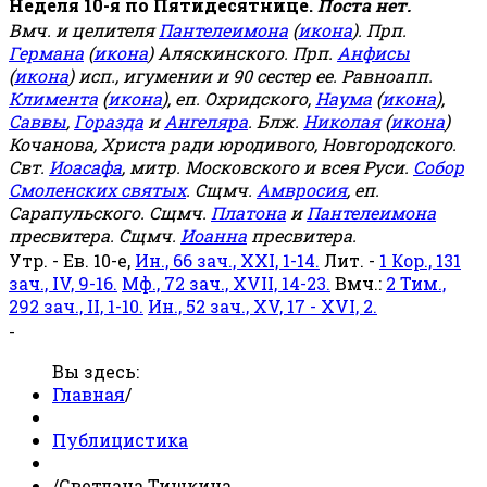
Неделя 10-я по Пятидесятнице.
Поста нет.
Вмч. и целителя
Пантелеимона
(
икона
). Прп.
Германа
(
икона
) Аляскинского. Прп.
Анфисы
(
икона
) исп., игумении и 90 сестер ее. Равноапп.
Климента
(
икона
), еп. Охридского,
Наума
(
икона
),
Саввы
,
Горазда
и
Ангеляра
. Блж.
Николая
(
икона
)
Кочанова, Христа ради юродивого, Новгородского.
Свт.
Иоасафа
, митр. Московского и всея Руси.
Собор
Смоленских святых
. Сщмч.
Амвросия
, еп.
Сарапульского. Сщмч.
Платона
и
Пантелеимона
пресвитера. Сщмч.
Иоанна
пресвитера.
Утр. - Ев. 10-е,
Ин., 66 зач., XXI, 1-14.
Лит. -
1 Кор., 131
зач., IV, 9-16.
Мф., 72 зач., XVII, 14-23.
Вмч.:
2 Тим.,
292 зач., II, 1-10.
Ин., 52 зач., XV, 17 - XVI, 2.
-
Вы здесь:
Главная
/
Публицистика
/
Светлана Тишкина