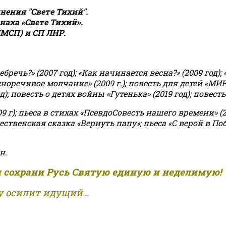
ения "Свете Тихий".
аха «Свете Тихий».
(МСП) и СП ЛНР.
чь?» (2007 год); «Как начинается весна?» (2009 год); 
асноречивое молчание» (2009 г.); повесть для детей «МИ
 повесть о детях войны «Гутенька» (2019 год); повесть 
9 г); пьеса в стихах «ПсевдоСовесть нашего времени» (201
ственская сказка «Вернуть папу»; пьеса «С верой в Поб
н.
и сохрани Русь Святую единую и неделимую!
 осилит идущий...