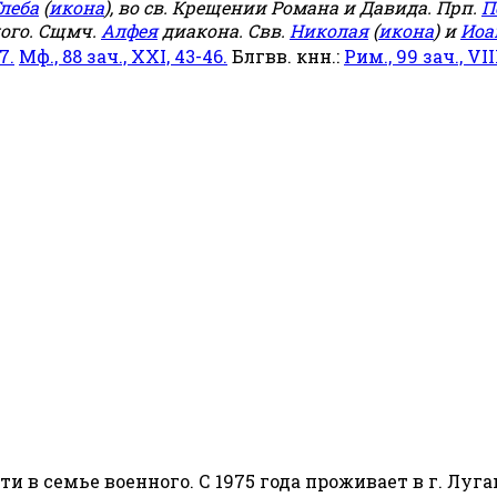
леба
(
икона
), во св. Крещении Романа и Давида. Прп.
П
ого. Сщмч.
Алфея
диакона. Свв.
Николая
(
икона
) и
Иоа
7.
Мф., 88 зач., XXI, 43-46.
Блгвв. кнн.:
Рим., 99 зач., VIII
сти в семье военного. С 1975 года проживает в г. Луга