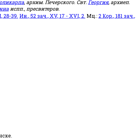
оликарпа
, архим. Печерского. Свт.
Георгия
, архиеп.
нна
испп., пресвитеров.
, 28-39.
Ин., 52 зач., XV, 17 - XVI, 2.
Мц.:
2 Кор., 181 зач.,
нске.