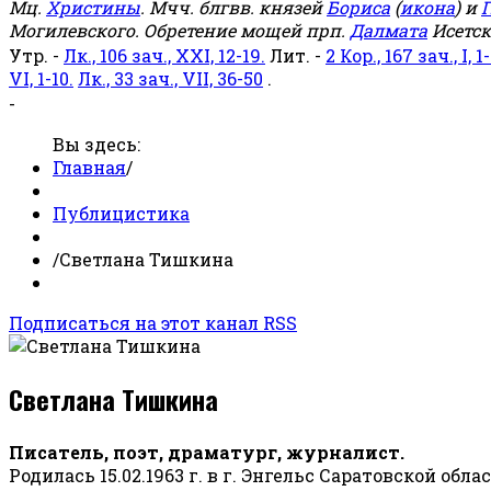
Мц.
Христины
. Мчч. блгвв. князей
Бориса
(
икона
) и
Г
Могилевского. Обретение мощей прп.
Далмата
Исетск
Утр. -
Лк., 106 зач., XXI, 12-19.
Лит. -
2 Кор., 167 зач., I, 1-
VI, 1-10.
Лк., 33 зач., VII, 36-50
.
-
Вы здесь:
Главная
/
Публицистика
/
Светлана Тишкина
Подписаться на этот канал RSS
Светлана Тишкина
Писатель, поэт, драматург, журналист.
Родилась 15.02.1963 г. в г. Энгельс Саратовской обла