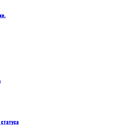
хе.
а
статуса