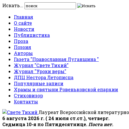
Искать...
Главная
О сайте
Новости
Публицистика
Проза
Поэзия
Авторы
Газета "Православная Луганщина "
Журнал "Свете Тихий"
Журнал "Уроки веры"
ДПЦ Нестора Летописца
Популярные записи
Храмы и святыни Ровеньковской епархии
Стиховизор
Контакты
Лауреат Всероссийской литературно
6 августа 2026 г. ( 24 июля ст.ст.), четверг.
Седмица 10-я по Пятидесятнице.
Поста нет.