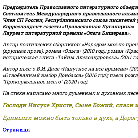
Председатель Православного литературного объедин
Составитель Международного православного альман
Член СП России, Республиканского союза писателей 
Корреспондент газеты «Православная Луганщина»
.
Лауреат литературной премии «Олега Бишерева».
Автор поэтических сборников: «Народом можно пренебре
(крупная проза): роман «Ольга» (2010 год); роман «Кр
историческая книга «Тайны Александровска» (2011 год);
Автор пьес: о В.И. Дале «Напутное на все времена» (200
«Отвоёванный выбор Донбасса» (2016 год); пьеса рожде
"Прикормленное место" (2020 год).
На стихи написано много душевных и духовных песе
Господи Иисусе Христе, Сыне Божий, спаси 
Едиными можно быть только в духе, а Дорогу
Страница