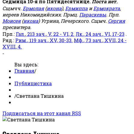
Седмица 10-я по Пятидесятнице.
Поста нет.
Сщмчч.
Ермолая
(
икона
),
Ермиппа
и
Ермократа
,
иереев Никомидийских. Прмц.
Параскевы
. Прп.
Моисея
(
икона
) Угрина, Печерского. Сщмч.
Сергия
пресвитера.
Прп.:
Гал., 213 зач., V, 22 - VI, 2.
Лк., 24 зач., VI, 17-23
.
Ряд.:
Рим., 119 зач., XV, 30-33.
Мф., 73 зач., XVII, 24 -
XVIII, 4.
-
Вы здесь:
Главная
/
Публицистика
/
Светлана Тишкина
Подписаться на этот канал RSS
Светлана Тишкина