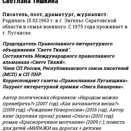
Писатель, поэт, драматург, журналист.
Родилась 15.02.1963 г. в г. Энгельс Саратовской
области в семье военного. С 1975 года проживает в
г. Луганске.
Председатель Православного литературного
объединения "Свете Тихий".
Составитель Международного православного
альманаха «Свете Тихий».
Член СП России, Республиканского союза писателей
(МСП) и СП ЛНР.
Корреспондент газеты «Православная Луганщина»
.
Лауреат литературной премии «Олега Бишерева».
Автор поэтических сборников: «Народом можно
пренебречь?» (2007 год); «Как начинается весна?»
(2009 год); «Рождение Новороссии» (2016 год).
Автор
книг (крупная проза): роман «Ольга» (2010 год);
роман «Красноречивое молчание» (2009 г.); повесть
для детей «МИРАЖИ на дорогах + детские