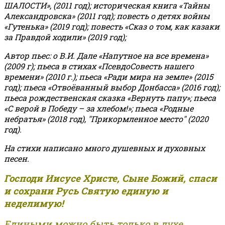
ШАЛОСТИ», (2011 год); историческая книга «Тайны
Александровска» (2011 год); повесть о детях войны
«Гутенька» (2019 год); повесть «Сказ о том, как казаки
за Правдой ходили» (2019 год);
Автор пьес: о В.И. Дале «Напутное на все времена»
(2009 г); пьеса в стихах «ПсевдоСовесть нашего
времени» (2010 г.); пьеса «Ради мира на земле» (2015
год); пьеса «Отвоёванный выбор Донбасса» (2016 год);
пьеса рождественская сказка «Вернуть папу»; пьеса
«С верой в Победу – за хлебом!»
;
пьеса «Родные
небратья» (2018 год), "Прикормленное место" (2020
год).
На стихи написано много душевных и духовных
песен.
Господи Иисусе Христе, Сыне Божий, спаси
и сохрани Русь Святую единую и
неделимую!
Едиными можно быть только в духе,