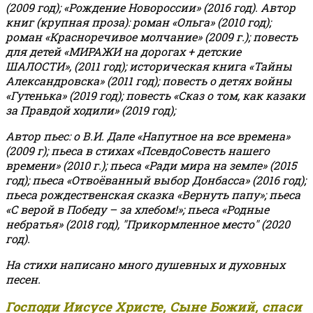
(2009 год); «Рождение Новороссии» (2016 год).
Автор
книг (крупная проза): роман «Ольга» (2010 год);
роман «Красноречивое молчание» (2009 г.); повесть
для детей «МИРАЖИ на дорогах + детские
ШАЛОСТИ», (2011 год); историческая книга «Тайны
Александровска» (2011 год); повесть о детях войны
«Гутенька» (2019 год); повесть «Сказ о том, как казаки
за Правдой ходили» (2019 год);
Автор пьес: о В.И. Дале «Напутное на все времена»
(2009 г); пьеса в стихах «ПсевдоСовесть нашего
времени» (2010 г.); пьеса «Ради мира на земле» (2015
год); пьеса «Отвоёванный выбор Донбасса» (2016 год);
пьеса рождественская сказка «Вернуть папу»; пьеса
«С верой в Победу – за хлебом!»
;
пьеса «Родные
небратья» (2018 год), "Прикормленное место" (2020
год).
На стихи написано много душевных и духовных
песен.
Господи Иисусе Христе, Сыне Божий, спаси