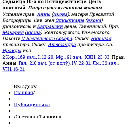
Седмица 10-я по Пятидесятнице. День
постный.
Пища с растительным маслом.
Успение прав.
Анны
(
икона
), матери Пресвятой
Богородицы. Свв. жен
Олимпиады
(
икона
)
диакониссы и
Евпраксии
девы, Тавеннской. Прп.
Макария
(
икона
) Желтоводского, Унженского.
Память
V Вселенского Собора
. Сщмч.
Николая
пресвитера. Сщмч.
Александра
пресвитера. Св.
Ираиды
исп.
2 Кор., 169 зач., I, 12-20.
Мф., 91 зач., XXII, 23-33.
Прав.
Анны:
Гал., 210 зач. (от полу́), IV, 22-31.
Лк., 36 зач.,
VIII, 16-21.
-
Вы здесь:
Главная
/
Публицистика
/
Светлана Тишкина