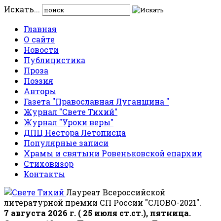
Искать...
Главная
О сайте
Новости
Публицистика
Проза
Поэзия
Авторы
Газета "Православная Луганщина "
Журнал "Свете Тихий"
Журнал "Уроки веры"
ДПЦ Нестора Летописца
Популярные записи
Храмы и святыни Ровеньковской епархии
Стиховизор
Контакты
Лауреат Всероссийской
литературной премии СП России "СЛОВО-2021".
7 августа 2026 г. ( 25 июля ст.ст.), пятница.