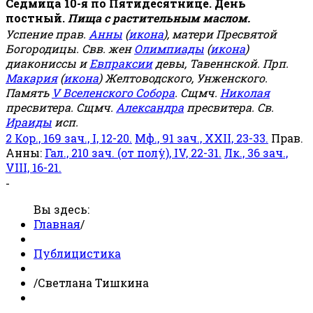
Седмица 10-я по Пятидесятнице. День
постный.
Пища с растительным маслом.
Успение прав.
Анны
(
икона
), матери Пресвятой
Богородицы. Свв. жен
Олимпиады
(
икона
)
диакониссы и
Евпраксии
девы, Тавеннской. Прп.
Макария
(
икона
) Желтоводского, Унженского.
Память
V Вселенского Собора
. Сщмч.
Николая
пресвитера. Сщмч.
Александра
пресвитера. Св.
Ираиды
исп.
2 Кор., 169 зач., I, 12-20.
Мф., 91 зач., XXII, 23-33.
Прав.
Анны:
Гал., 210 зач. (от полу́), IV, 22-31.
Лк., 36 зач.,
VIII, 16-21.
-
Вы здесь:
Главная
/
Публицистика
/
Светлана Тишкина