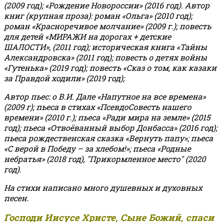
(2009 год); «Рождение Новороссии» (2016 год).
Автор
книг (крупная проза): роман «Ольга» (2010 год);
роман «Красноречивое молчание» (2009 г.); повесть
для детей «МИРАЖИ на дорогах + детские
ШАЛОСТИ», (2011 год); историческая книга «Тайны
Александровска» (2011 год); повесть о детях войны
«Гутенька» (2019 год); повесть «Сказ о том, как казаки
за Правдой ходили» (2019 год);
Автор пьес: о В.И. Дале «Напутное на все времена»
(2009 г); пьеса в стихах «ПсевдоСовесть нашего
времени» (2010 г.); пьеса «Ради мира на земле» (2015
год); пьеса «Отвоёванный выбор Донбасса» (2016 год);
пьеса рождественская сказка «Вернуть папу»; пьеса
«С верой в Победу – за хлебом!»
;
пьеса «Родные
небратья» (2018 год), "Прикормленное место" (2020
год).
На стихи написано много душевных и духовных
песен.
Господи Иисусе Христе, Сыне Божий, спаси