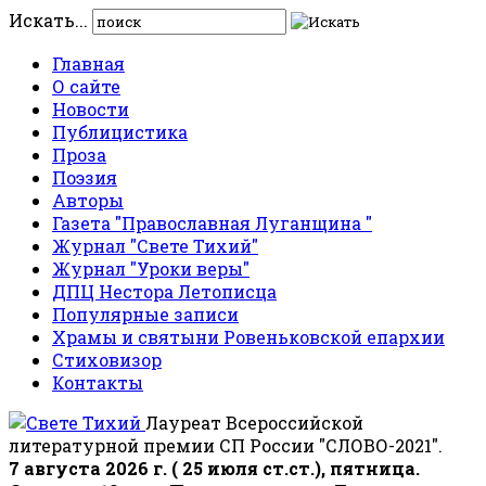
Искать...
Главная
О сайте
Новости
Публицистика
Проза
Поэзия
Авторы
Газета "Православная Луганщина "
Журнал "Свете Тихий"
Журнал "Уроки веры"
ДПЦ Нестора Летописца
Популярные записи
Храмы и святыни Ровеньковской епархии
Стиховизор
Контакты
Лауреат Всероссийской
литературной премии СП России "СЛОВО-2021".
7 августа 2026 г. ( 25 июля ст.ст.), пятница.