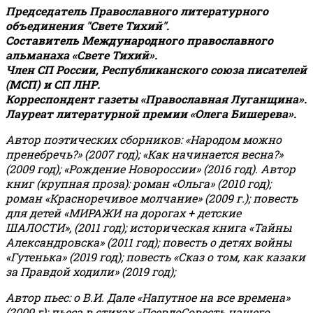
Председатель Православного литературного
объединения "Свете Тихий".
Составитель Международного православного
альманаха «Свете Тихий».
Член СП России, Республиканского союза писателей
(МСП) и СП ЛНР.
Корреспондент газеты «Православная Луганщина»
.
Лауреат литературной премии «Олега Бишерева».
Автор поэтических сборников: «Народом можно
пренебречь?» (2007 год); «Как начинается весна?»
(2009 год); «Рождение Новороссии» (2016 год).
Автор
книг (крупная проза): роман «Ольга» (2010 год);
роман «Красноречивое молчание» (2009 г.); повесть
для детей «МИРАЖИ на дорогах + детские
ШАЛОСТИ», (2011 год); историческая книга «Тайны
Александровска» (2011 год); повесть о детях войны
«Гутенька» (2019 год); повесть «Сказ о том, как казаки
за Правдой ходили» (2019 год);
Автор пьес: о В.И. Дале «Напутное на все времена»
(2009 г); пьеса в стихах «ПсевдоСовесть нашего