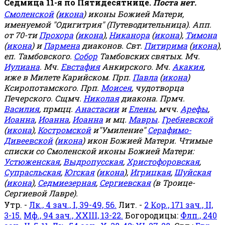
Седмица 11-я по Пятидесятнице.
Поста нет.
Смоленской
(
икона
) иконы Божией Матери,
именуемой "Одигитрия" (Путеводительница). Апп.
от 70-ти
Прохора
(
икона
),
Никанора
(
икона
),
Тимона
(
икона
) и
Пармена
диаконов. Свт.
Питирима
(
икона
),
еп. Тамбовского.
Собор
Тамбовских святых. Мч.
Иулиана
. Мч.
Евстафия
Анкирского. Мч.
Акакия
,
иже в Милете Карийском. Прп.
Павла
(
икона
)
Ксиропотамского. Прп.
Моисея
, чудотворца
Печерского. Сщмч.
Николая
диакона. Прмч.
Василия
, прмцц.
Анастасии
и
Елены
, мчч.
Арефы
,
Иоанна
,
Иоанна
,
Иоанна
и мц.
Мавры
.
Гребневской
(
икона
),
Костромской
и"Умиление"
Серафимо-
Дивеевской
(
икона
) икон Божией Матери. Чтимые
списки со Смоленской иконы Божией Матери:
Устюженская
,
Выдропусская
,
Христофоровская
,
Супрасльская
,
Югская
(
икона
),
Игрицкая
,
Шуйская
(
икона
),
Седмиезерная
,
Сергиевская
(в Троице-
Сергиевой Лавре).
Утр. -
Лк., 4 зач., I, 39-49, 56.
Лит. -
2 Кор., 171 зач., II,
3-15.
Мф., 94 зач., XXIII, 13-22.
Богородицы:
Флп., 240