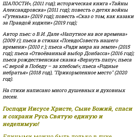
ШАЛОСТИ», (2011 год); историческая книга «Тайны
Александровска» (2011 год); повесть о детях войны
«Гутенька» (2019 год); повесть «Сказ о том, как казаки
за Правдой ходили» (2019 год);
Автор пьес: о В.И. Дале «Напутное на все времена»
(2009 г); пьеса в стихах «ПсевдоСовесть нашего
времени» (2010 г.); пьеса «Ради мира на земле» (2015
год); пьеса «Отвоёванный выбор Донбасса» (2016 год);
пьеса рождественская сказка «Вернуть папу»; пьеса
«С верой в Победу – за хлебом!»
;
пьеса «Родные
небратья» (2018 год), "Прикормленное место" (2020
год).
На стихи написано много душевных и духовных
песен.
Господи Иисусе Христе, Сыне Божий, спаси
и сохрани Русь Святую единую и
неделимую!
Едиными можно быть только в духе,