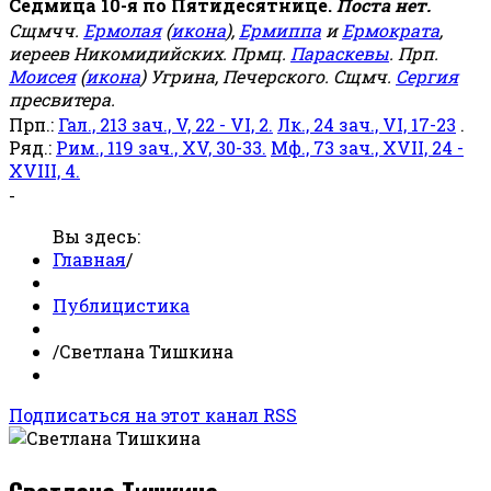
Седмица 10-я по Пятидесятнице.
Поста нет.
Сщмчч.
Ермолая
(
икона
),
Ермиппа
и
Ермократа
,
иереев Никомидийских. Прмц.
Параскевы
. Прп.
Моисея
(
икона
) Угрина, Печерского. Сщмч.
Сергия
пресвитера.
Прп.:
Гал., 213 зач., V, 22 - VI, 2.
Лк., 24 зач., VI, 17-23
.
Ряд.:
Рим., 119 зач., XV, 30-33.
Мф., 73 зач., XVII, 24 -
XVIII, 4.
-
Вы здесь:
Главная
/
Публицистика
/
Светлана Тишкина
Подписаться на этот канал RSS
Светлана Тишкина