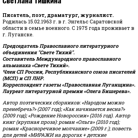
Писатель, поэт, драматург, журналист.
Родилась 15.02.1963 г. в г. Энгельс Саратовской
области в семье военного. С 1975 года проживает в
г. Луганске.
Председатель Православного литературного
объединения "Свете Тихий".
Составитель Международного православного
альманаха «Свете Тихий».
Член СП России, Республиканского союза писателей
(МСП) и СП ЛНР.
Корреспондент газеты «Православная Луганщина»
.
Лауреат литературной премии «Олега Бишерева».
Автор поэтических сборников: «Народом можно
пренебречь?» (2007 год); «Как начинается весна?»
(2009 год); «Рождение Новороссии» (2016 год).
Автор
книг (крупная проза): роман «Ольга» (2010 год);
роман «Красноречивое молчание» (2009 г.); повесть
для детей «МИРАЖИ на дорогах + детские