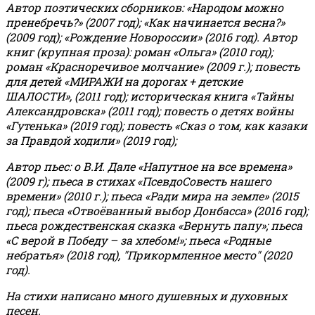
Автор поэтических сборников: «Народом можно
пренебречь?» (2007 год); «Как начинается весна?»
(2009 год); «Рождение Новороссии» (2016 год).
Автор
книг (крупная проза): роман «Ольга» (2010 год);
роман «Красноречивое молчание» (2009 г.); повесть
для детей «МИРАЖИ на дорогах + детские
ШАЛОСТИ», (2011 год); историческая книга «Тайны
Александровска» (2011 год); повесть о детях войны
«Гутенька» (2019 год); повесть «Сказ о том, как казаки
за Правдой ходили» (2019 год);
Автор пьес: о В.И. Дале «Напутное на все времена»
(2009 г); пьеса в стихах «ПсевдоСовесть нашего
времени» (2010 г.); пьеса «Ради мира на земле» (2015
год); пьеса «Отвоёванный выбор Донбасса» (2016 год);
пьеса рождественская сказка «Вернуть папу»; пьеса
«С верой в Победу – за хлебом!»
;
пьеса «Родные
небратья» (2018 год), "Прикормленное место" (2020
год).
На стихи написано много душевных и духовных
песен.