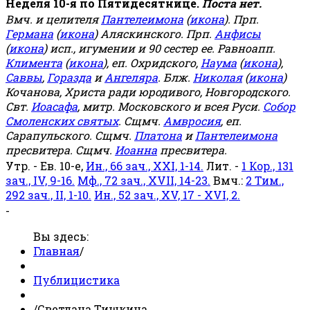
Неделя 10-я по Пятидесятнице.
Поста нет.
Вмч. и целителя
Пантелеимона
(
икона
). Прп.
Германа
(
икона
) Аляскинского. Прп.
Анфисы
(
икона
) исп., игумении и 90 сестер ее. Равноапп.
Климента
(
икона
), еп. Охридского,
Наума
(
икона
),
Саввы
,
Горазда
и
Ангеляра
. Блж.
Николая
(
икона
)
Кочанова, Христа ради юродивого, Новгородского.
Свт.
Иоасафа
, митр. Московского и всея Руси.
Собор
Смоленских святых
. Сщмч.
Амвросия
, еп.
Сарапульского. Сщмч.
Платона
и
Пантелеимона
пресвитера. Сщмч.
Иоанна
пресвитера.
Утр. - Ев. 10-е,
Ин., 66 зач., XXI, 1-14.
Лит. -
1 Кор., 131
зач., IV, 9-16.
Мф., 72 зач., XVII, 14-23.
Вмч.:
2 Тим.,
292 зач., II, 1-10.
Ин., 52 зач., XV, 17 - XVI, 2.
-
Вы здесь:
Главная
/
Публицистика
/
Светлана Тишкина