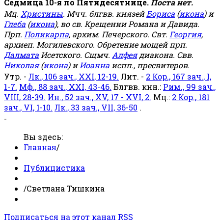
Седмица 10-я по Пятидесятнице.
Поста нет.
Мц.
Христины
. Мчч. блгвв. князей
Бориса
(
икона
) и
Глеба
(
икона
), во св. Крещении Романа и Давида.
Прп.
Поликарпа
, архим. Печерского. Свт.
Георгия
,
архиеп. Могилевского. Обретение мощей прп.
Далмата
Исетского. Сщмч.
Алфея
диакона. Свв.
Николая
(
икона
) и
Иоанна
испп., пресвитеров.
Утр. -
Лк., 106 зач., XXI, 12-19.
Лит. -
2 Кор., 167 зач., I,
1-7.
Мф., 88 зач., XXI, 43-46.
Блгвв. кнн.:
Рим., 99 зач.,
VIII, 28-39.
Ин., 52 зач., XV, 17 - XVI, 2.
Мц.:
2 Кор., 181
зач., VI, 1-10.
Лк., 33 зач., VII, 36-50
.
-
Вы здесь:
Главная
/
Публицистика
/
Светлана Тишкина
Подписаться на этот канал RSS