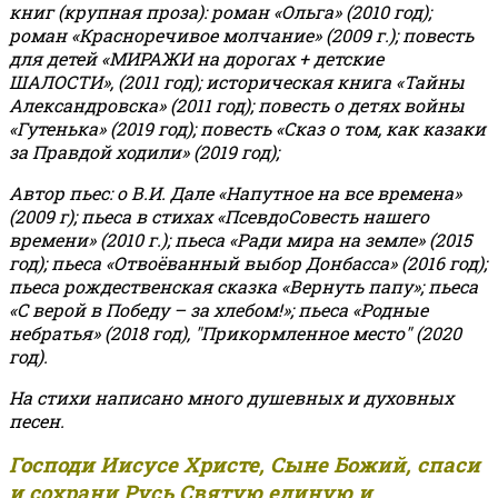
книг (крупная проза): роман «Ольга» (2010 год);
роман «Красноречивое молчание» (2009 г.); повесть
для детей «МИРАЖИ на дорогах + детские
ШАЛОСТИ», (2011 год); историческая книга «Тайны
Александровска» (2011 год); повесть о детях войны
«Гутенька» (2019 год); повесть «Сказ о том, как казаки
за Правдой ходили» (2019 год);
Автор пьес: о В.И. Дале «Напутное на все времена»
(2009 г); пьеса в стихах «ПсевдоСовесть нашего
времени» (2010 г.); пьеса «Ради мира на земле» (2015
год); пьеса «Отвоёванный выбор Донбасса» (2016 год);
пьеса рождественская сказка «Вернуть папу»; пьеса
«С верой в Победу – за хлебом!»
;
пьеса «Родные
небратья» (2018 год), "Прикормленное место" (2020
год).
На стихи написано много душевных и духовных
песен.
Господи Иисусе Христе, Сыне Божий, спаси
и сохрани Русь Святую единую и