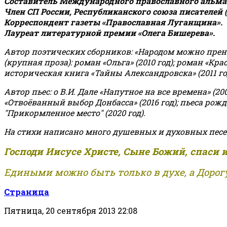
Составитель Международного православного альман
Член СП России, Республиканского союза писателей 
Корреспондент газеты «Православная Луганщина»
.
Лауреат литературной премии «Олега Бишерева».
Автор поэтических сборников: «Народом можно пренебре
(крупная проза): роман «Ольга» (2010 год); роман «Кр
историческая книга «Тайны Александровска» (2011 год);
Автор пьес: о В.И. Дале «Напутное на все времена» (200
«Отвоёванный выбор Донбасса» (2016 год); пьеса рожде
"Прикормленное место" (2020 год).
На стихи написано много душевных и духовных песе
Господи Иисусе Христе, Сыне Божий, спаси 
Едиными можно быть только в духе, а Дорогу
Страница
Пятница, 20 сентября 2013 22:08