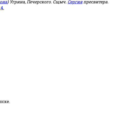
она
) Угрина, Печерского. Сщмч.
Сергия
пресвитера.
 4.
нске.