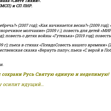
аха «Свете Тихий».
(МСП) и СП ЛНР.
чь?» (2007 год); «Как начинается весна?» (2009 год); 
асноречивое молчание» (2009 г.); повесть для детей «МИ
 повесть о детях войны «Гутенька» (2019 год); повесть 
9 г); пьеса в стихах «ПсевдоСовесть нашего времени» (201
ственская сказка «Вернуть папу»; пьеса «С верой в Поб
н.
и сохрани Русь Святую единую и неделимую!
 осилит идущий...