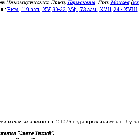
еев Никомидийских. Прмц.
Параскевы
. Прп.
Моисея
(
ик
яд.:
Рим., 119 зач., XV, 30-33.
Мф., 73 зач., XVII, 24 - XVIII,
сти в семье военного. С 1975 года проживает в г. Луга
ения "Свете Тихий".