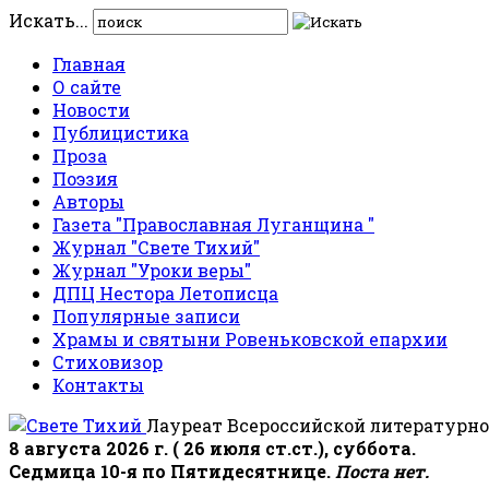
Искать...
Главная
О сайте
Новости
Публицистика
Проза
Поэзия
Авторы
Газета "Православная Луганщина "
Журнал "Свете Тихий"
Журнал "Уроки веры"
ДПЦ Нестора Летописца
Популярные записи
Храмы и святыни Ровеньковской епархии
Стиховизор
Контакты
Лауреат Всероссийской литературно
8 августа 2026 г. ( 26 июля ст.ст.), суббота.
Седмица 10-я по Пятидесятнице.
Поста нет.