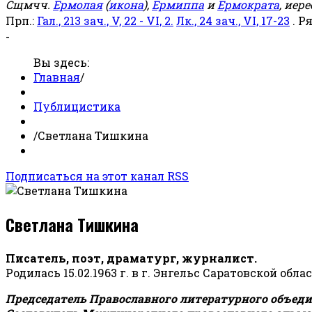
Сщмчч.
Ермолая
(
икона
),
Ермиппа
и
Ермократа
, иер
Прп.:
Гал., 213 зач., V, 22 - VI, 2.
Лк., 24 зач., VI, 17-23
. Р
-
Вы здесь:
Главная
/
Публицистика
/
Светлана Тишкина
Подписаться на этот канал RSS
Светлана Тишкина
Писатель, поэт, драматург, журналист.
Родилась 15.02.1963 г. в г. Энгельс Саратовской обла
Председатель Православного литературного объедин