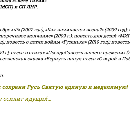
аха «Свете Тихий».
(МСП) и СП ЛНР.
чь?» (2007 год); «Как начинается весна?» (2009 год); 
асноречивое молчание» (2009 г.); повесть для детей «МИ
 повесть о детях войны «Гутенька» (2019 год); повесть 
9 г); пьеса в стихах «ПсевдоСовесть нашего времени» (201
ственская сказка «Вернуть папу»; пьеса «С верой в Поб
н.
и сохрани Русь Святую единую и неделимую!
 осилит идущий...