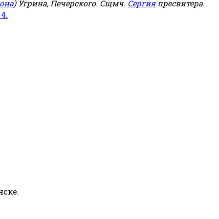
она
) Угрина, Печерского. Сщмч.
Сергия
пресвитера.
 4.
нске.