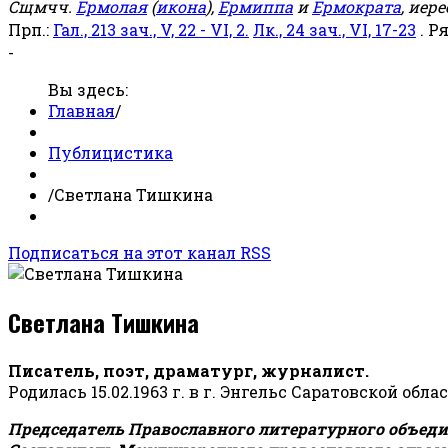
Сщмчч.
Ермолая
(
икона
),
Ермиппа
и
Ермократа
, иер
Прп.:
Гал., 213 зач., V, 22 - VI, 2.
Лк., 24 зач., VI, 17-23
. Р
-
Вы здесь:
Главная
/
Публицистика
/
Светлана Тишкина
Подписаться на этот канал RSS
Светлана Тишкина
Писатель, поэт, драматург, журналист.
Родилась 15.02.1963 г. в г. Энгельс Саратовской обла
Председатель Православного литературного объедин