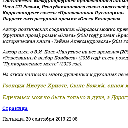
Составитель Международного православного альман
Член СП России, Республиканского союза писателей 
Корреспондент газеты «Православная Луганщина»
.
Лауреат литературной премии «Олега Бишерева».
Автор поэтических сборников: «Народом можно пренебре
(крупная проза): роман «Ольга» (2010 год); роман «Кр
историческая книга «Тайны Александровска» (2011 год);
Автор пьес: о В.И. Дале «Напутное на все времена» (200
«Отвоёванный выбор Донбасса» (2016 год); пьеса рожде
"Прикормленное место" (2020 год).
На стихи написано много душевных и духовных песе
Господи Иисусе Христе, Сыне Божий, спаси 
Едиными можно быть только в духе, а Дорогу
Страница
Пятница, 20 сентября 2013 22:08