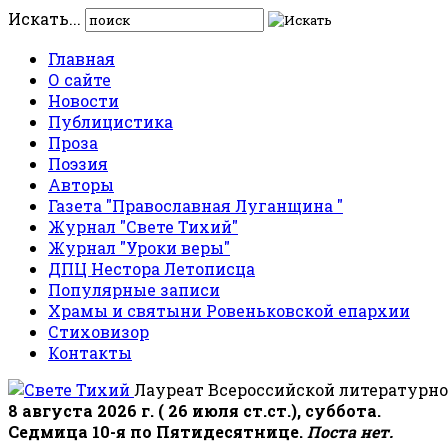
Искать...
Главная
О сайте
Новости
Публицистика
Проза
Поэзия
Авторы
Газета "Православная Луганщина "
Журнал "Свете Тихий"
Журнал "Уроки веры"
ДПЦ Нестора Летописца
Популярные записи
Храмы и святыни Ровеньковской епархии
Стиховизор
Контакты
Лауреат Всероссийской литературно
8 августа 2026 г. ( 26 июля ст.ст.), суббота.
Седмица 10-я по Пятидесятнице.
Поста нет.