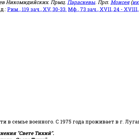
еев Никомидийских. Прмц.
Параскевы
. Прп.
Моисея
(
ик
яд.:
Рим., 119 зач., XV, 30-33.
Мф., 73 зач., XVII, 24 - XVIII,
сти в семье военного. С 1975 года проживает в г. Луга
ения "Свете Тихий".