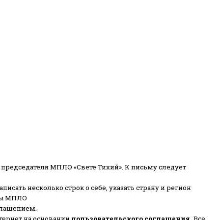
 председателя МПЛО «Свете Тихий».
К письму следует
писать несколько строк о себе, указать страну и регион
ены МПЛО
глашением.
тернет на основании
пользовательского соглашени
я
.
Все