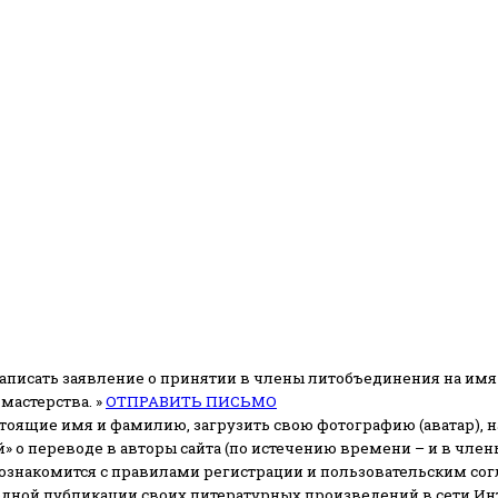
аписать заявление о принятии в члены литобъединения на имя
мастерства. »
ОТПРАВИТЬ ПИСЬМО
стоящие имя и фамилию, загрузить свою фотографию (аватар), на
» о переводе в авторы сайта (по истечению времени – и в чл
 ознакомится с правилами регистрации и пользовательским со
одной публикации своих литературных произведений в сети Ин