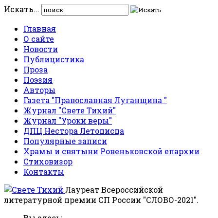
Искать...
Главная
О сайте
Новости
Публицистика
Проза
Поэзия
Авторы
Газета "Православная Луганщина "
Журнал "Свете Тихий"
Журнал "Уроки веры"
ДПЦ Нестора Летописца
Популярные записи
Храмы и святыни Ровеньковской епархии
Стиховизор
Контакты
Лауреат Всероссийской
литературной премии СП России "СЛОВО-2021".
Вы здесь: