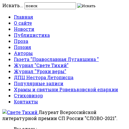
Искать...
Главная
О сайте
Новости
Публицистика
Проза
Поэзия
Авторы
Газета "Православная Луганщина "
Журнал "Свете Тихий"
Журнал "Уроки веры"
ДПЦ Нестора Летописца
Популярные записи
Храмы и святыни Ровеньковской епархии
Стиховизор
Контакты
Лауреат Всероссийской
литературной премии СП России "СЛОВО-2021".
Вы здесь: