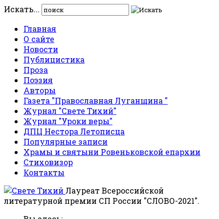
Искать...
Главная
О сайте
Новости
Публицистика
Проза
Поэзия
Авторы
Газета "Православная Луганщина "
Журнал "Свете Тихий"
Журнал "Уроки веры"
ДПЦ Нестора Летописца
Популярные записи
Храмы и святыни Ровеньковской епархии
Стиховизор
Контакты
Лауреат Всероссийской
литературной премии СП России "СЛОВО-2021".
Вы здесь: