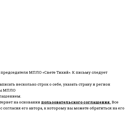
 председателя МПЛО «Свете Тихий».
К письму следует
писать несколько строк о себе, указать страну и регион
ены МПЛО
глашением.
тернет на основании
пользовательского соглашени
я
.
Все
согласия его автора, к которому вы можете обратиться на его