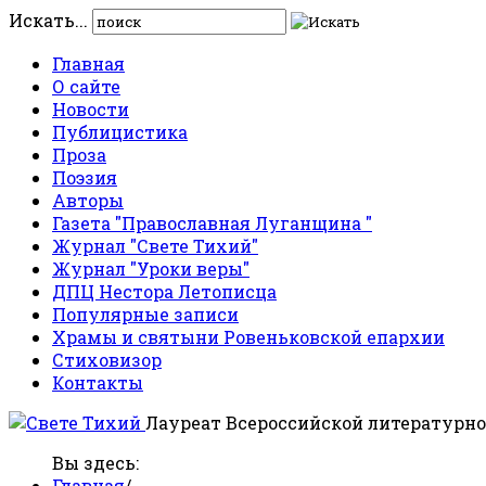
Искать...
Главная
О сайте
Новости
Публицистика
Проза
Поэзия
Авторы
Газета "Православная Луганщина "
Журнал "Свете Тихий"
Журнал "Уроки веры"
ДПЦ Нестора Летописца
Популярные записи
Храмы и святыни Ровеньковской епархии
Стиховизор
Контакты
Лауреат Всероссийской литературно
Вы здесь:
Главная
/