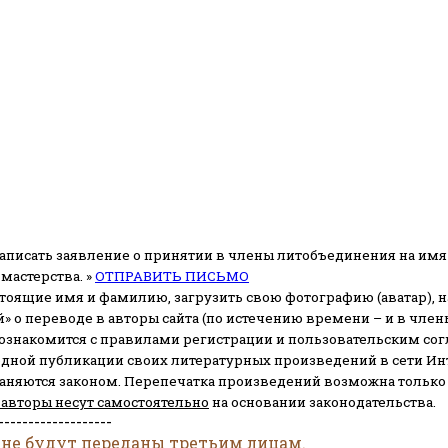
аписать заявление о принятии в члены литобъединения на имя
мастерства. »
ОТПРАВИТЬ ПИСЬМО
стоящие имя и фамилию, загрузить свою фотографию (аватар), на
» о переводе в авторы сайта (по истечению времени – и в чл
 ознакомится с правилами регистрации и пользовательским со
одной публикации своих литературных произведений в сети Ин
раняются законом.
Перепечатка произведений возможна только с 
 авторы несут самостоятельно
на основании законодательства.
-------------------
 не будут переданы третьим лицам.