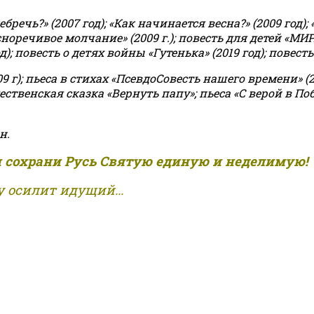
чь?» (2007 год); «Как начинается весна?» (2009 год); 
асноречивое молчание» (2009 г.); повесть для детей «МИ
 повесть о детях войны «Гутенька» (2019 год); повесть 
9 г); пьеса в стихах «ПсевдоСовесть нашего времени» (201
ственская сказка «Вернуть папу»; пьеса «С верой в Поб
н.
и сохрани Русь Святую единую и неделимую!
 осилит идущий...