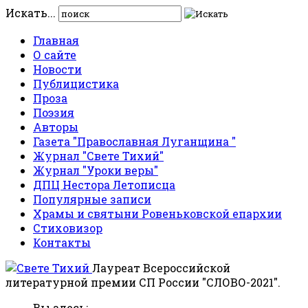
Искать...
Главная
О сайте
Новости
Публицистика
Проза
Поэзия
Авторы
Газета "Православная Луганщина "
Журнал "Свете Тихий"
Журнал "Уроки веры"
ДПЦ Нестора Летописца
Популярные записи
Храмы и святыни Ровеньковской епархии
Стиховизор
Контакты
Лауреат Всероссийской
литературной премии СП России "СЛОВО-2021".
Вы здесь: