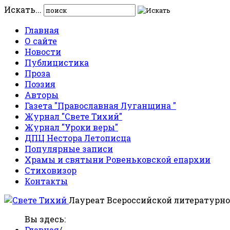
Искать...
Главная
О сайте
Новости
Публицистика
Проза
Поэзия
Авторы
Газета "Православная Луганщина "
Журнал "Свете Тихий"
Журнал "Уроки веры"
ДПЦ Нестора Летописца
Популярные записи
Храмы и святыни Ровеньковской епархии
Стиховизор
Контакты
Лауреат Всероссийской литературно
Вы здесь:
Главная
/