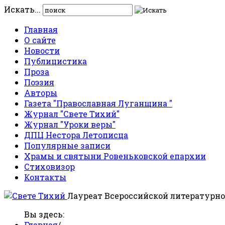
Искать...
Главная
О сайте
Новости
Публицистика
Проза
Поэзия
Авторы
Газета "Православная Луганщина "
Журнал "Свете Тихий"
Журнал "Уроки веры"
ДПЦ Нестора Летописца
Популярные записи
Храмы и святыни Ровеньковской епархии
Стиховизор
Контакты
Лауреат Всероссийской литературно
Вы здесь:
Главная
/