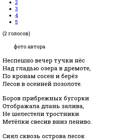
2
3
4
5
(2 голосов)
фото автора
Неспешно вечер тучки нёс
Над гладью озера в дремоте,
По кронам сосен и берёз
Лесов в осенней позолоте.
Боров прибрежных бугорки
Отображала длань залива,
Не шелестели тростники
Метёлки свесив вниз лениво.
Сиял сквозь острова лесок