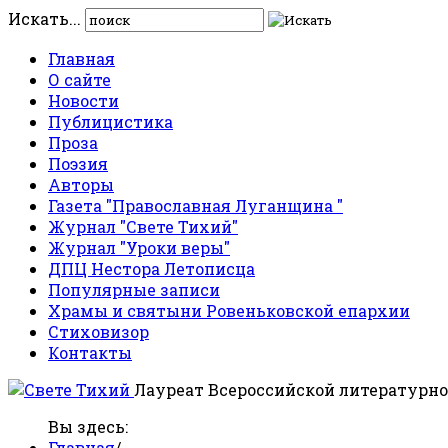
Искать...
Главная
О сайте
Новости
Публицистика
Проза
Поэзия
Авторы
Газета "Православная Луганщина "
Журнал "Свете Тихий"
Журнал "Уроки веры"
ДПЦ Нестора Летописца
Популярные записи
Храмы и святыни Ровеньковской епархии
Стиховизор
Контакты
Лауреат Всероссийской литературно
Вы здесь:
Главная
/