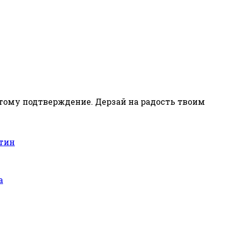
- тому подтверждение. Дерзай на радость твоим
тин
а