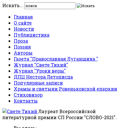
Искать...
Главная
О сайте
Новости
Публицистика
Проза
Поэзия
Авторы
Газета "Православная Луганщина "
Журнал "Свете Тихий"
Журнал "Уроки веры"
ДПЦ Нестора Летописца
Популярные записи
Храмы и святыни Ровеньковской епархии
Стиховизор
Контакты
Лауреат Всероссийской
литературной премии СП России "СЛОВО-2021".
Вы здесь: