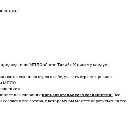
ресение!
 председателя МПЛО «Свете Тихий».
К письму следует
писать несколько строк о себе, указать страну и регион
ены МПЛО
глашением.
тернет на основании
пользовательского соглашени
я
.
Все
согласия его автора, к которому вы можете обратиться на его