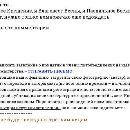
то...
ое Крещение, и Благовест Весны, и Пасхальное Воск
дет, нужно только немножечко еще подождать!
авлять комментарии
аписать заявление о принятии в члены литобъединения на имя
мастерства. »
ОТПРАВИТЬ ПИСЬМО
стоящие имя и фамилию, загрузить свою фотографию (аватар), на
» о переводе в авторы сайта (по истечению времени – и в чл
 ознакомится с правилами регистрации и пользовательским со
одной публикации своих литературных произведений в сети Ин
раняются законом.
Перепечатка произведений возможна только с 
 авторы несут самостоятельно
на основании законодательства.
-------------------
 не будут переданы третьим лицам.