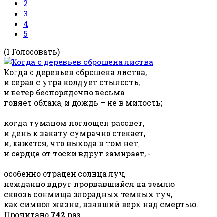
2
3
4
5
(1 Голосовать)
Когда с деревьев сброшена листва,
и серая с утра колдует стылость,
и ветер беспорядочно весьма
гоняет облака, и дождь – не в милость;
когда туманом поглощен рассвет,
и день к закату сумрачно стекает,
и, кажется, что выхода в том нет,
и сердце от тоски вдруг замирает, -
особенно отраден солнца луч,
нежданно вдруг прорвавшийся на землю
сквозь сонмища злорадных темных туч,
как символ жизни, взявший верх над смертью.
Прочитано
742
раз