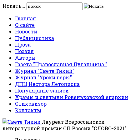
Искать...
Главная
О сайте
Новости
Публицистика
Проза
Поэзия
Авторы
Газета "Православная Луганщина "
Журнал "Свете Тихий"
Журнал "Уроки веры"
ДПЦ Нестора Летописца
Популярные записи
Храмы и святыни Ровеньковской епархии
Стиховизор
Контакты
Лауреат Всероссийской
литературной премии СП России "СЛОВО-2021".
Вы здесь: