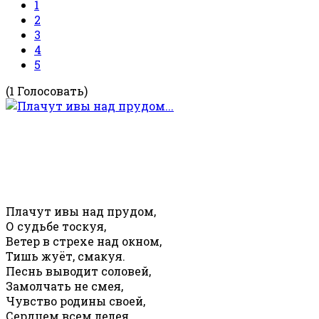
1
2
3
4
5
(1 Голосовать)
Плачут ивы над прудом,
О судьбе тоскуя,
Ветер в стрехе над окном,
Тишь жуёт, смакуя.
Песнь выводит соловей,
Замолчать не смея,
Чувство родины своей,
Сердцем всем лелея.