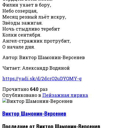
Филин ухает в бору,
Небо созерцая,
Месяц резвый льёт искру,
Звёзды зажигая.
Ночь стыдливо теребит
Колки сентября.
Ангел-стражник протрубит,
О начале дня.
Автор: Виктор Шамонин-Версенев
Читает: Александр Водяной
https://yadi.sk/d/2dcrO2uDYQMY-g
Прочитано
640
раз
Опубликовано в
Пейзажная лирика
Виктор Шамонин-Версенев
Последнее от Виктор Шамонин-Версенев