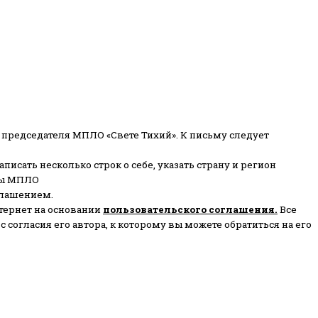
 председателя МПЛО «Свете Тихий».
К письму следует
писать несколько строк о себе, указать страну и регион
ены МПЛО
глашением.
тернет на основании
пользовательского соглашени
я
.
Все
согласия его автора, к которому вы можете обратиться на его