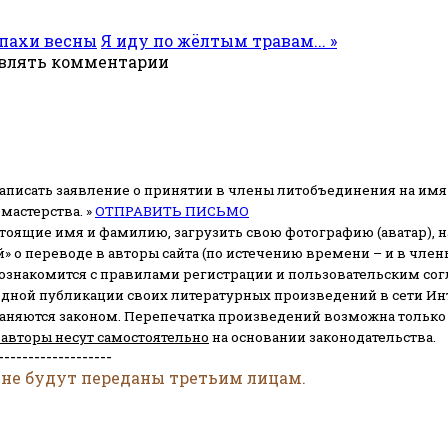
апахи весны
Я иду по жёлтым травам... »
авлять комментарии
аписать заявление о принятии в члены литобъединения на имя
мастерства. »
ОТПРАВИТЬ ПИСЬМО
стоящие имя и фамилию, загрузить свою фотографию (аватар), на
» о переводе в авторы сайта (по истечению времени – и в чл
 ознакомится с правилами регистрации и пользовательским со
одной публикации своих литературных произведений в сети Ин
раняются законом.
Перепечатка произведений возможна только с 
 авторы несут самостоятельно
на основании законодательства.
-------------------
 не будут переданы третьим лицам.