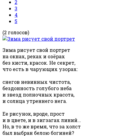
2
3
4
5
(2 голосов)
Зима рисует свой портрет
на окнах, реках и озёрах
без кисти, красок. Не секрет,
что есть в чарующих узорах:
снегов невинных чистота,
бездонность голубого неба
и звезд полночных красота,
и солнца утреннего нега.
Ее рисунок, вроде, прост
и в цвете, и в зигзагах линий...
Но, в то же время, что за холст
был выбран белою богиней?