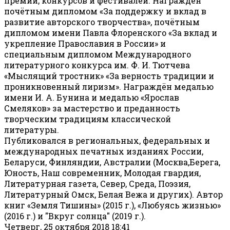
премий, конкурсов и фестивалей. Награждён
почётным дипломом «За поддержку и вклад в
развитие авторского творчества», почётным
дипломом имени Павла Флоренского «За вклад и
укрепление Православия в России» и
специальным дипломом Международного
литературного конкурса им. Ф. И. Тютчева
«Мыслящий тростник» «За верность традиции и
проникновенный лиризм». Награждён медалью
имени И. А. Бунина и медалью «Ярослав
Смеляков» за мастерство и преданность
творческим традициям классической
литературы.
Публиковался в региональных, федеральных и
международных печатных изданиях России,
Беларуси, Финляндии, Австралии (Москва,Берега,
Юность, Наш современник, Молодая гвардия,
Литературная газета, Север, Среда, Поэзия,
Литературный Омск, Белая Вежа и других). Автор
книг «Земля Тишины» (2015 г.), «Любуясь жизнью»
(2016 г.) и "Вкруг солнца" (2019 г.).
Четверг, 25 октября 2018 18:41