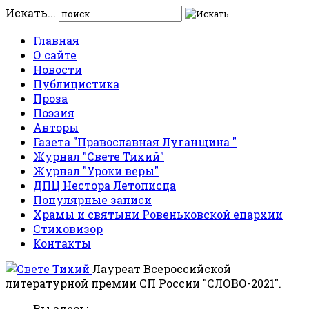
Искать...
Главная
О сайте
Новости
Публицистика
Проза
Поэзия
Авторы
Газета "Православная Луганщина "
Журнал "Свете Тихий"
Журнал "Уроки веры"
ДПЦ Нестора Летописца
Популярные записи
Храмы и святыни Ровеньковской епархии
Стиховизор
Контакты
Лауреат Всероссийской
литературной премии СП России "СЛОВО-2021".
Вы здесь: