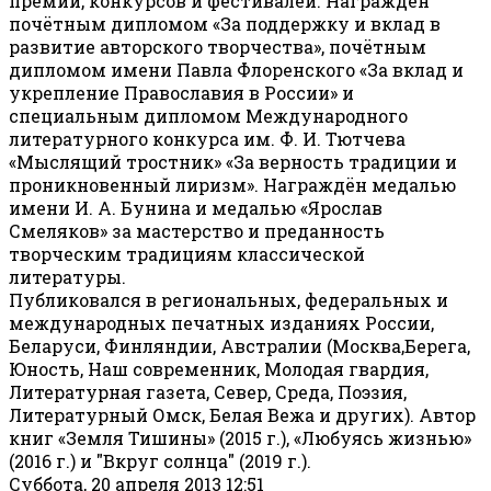
премий, конкурсов и фестивалей. Награждён
почётным дипломом «За поддержку и вклад в
развитие авторского творчества», почётным
дипломом имени Павла Флоренского «За вклад и
укрепление Православия в России» и
специальным дипломом Международного
литературного конкурса им. Ф. И. Тютчева
«Мыслящий тростник» «За верность традиции и
проникновенный лиризм». Награждён медалью
имени И. А. Бунина и медалью «Ярослав
Смеляков» за мастерство и преданность
творческим традициям классической
литературы.
Публиковался в региональных, федеральных и
международных печатных изданиях России,
Беларуси, Финляндии, Австралии (Москва,Берега,
Юность, Наш современник, Молодая гвардия,
Литературная газета, Север, Среда, Поэзия,
Литературный Омск, Белая Вежа и других). Автор
книг «Земля Тишины» (2015 г.), «Любуясь жизнью»
(2016 г.) и "Вкруг солнца" (2019 г.).
Суббота, 20 апреля 2013 12:51