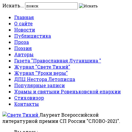
Искать...
Главная
О сайте
Новости
Публицистика
Проза
Поэзия
Авторы
Газета "Православная Луганщина "
Журнал "Свете Тихий"
Журнал "Уроки веры"
ДПЦ Нестора Летописца
Популярные записи
Храмы и святыни Ровеньковской епархии
Стиховизор
Контакты
Лауреат Всероссийской
литературной премии СП России "СЛОВО-2021".
Вы здесь: