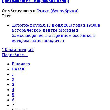
Приглашаю на творческий вечер
Опубликовано в
Стихи (без рубрики)
Теги
Дорогие друзья, 13 июня 2013 года в 19:00, в
историческом центре Москвы в
Замоскворечье, в старинном особняке, в
котором ныне находится
1 Комментарий
Подробнее ...
В начало
Назад
1
2
3
4
5
6
7