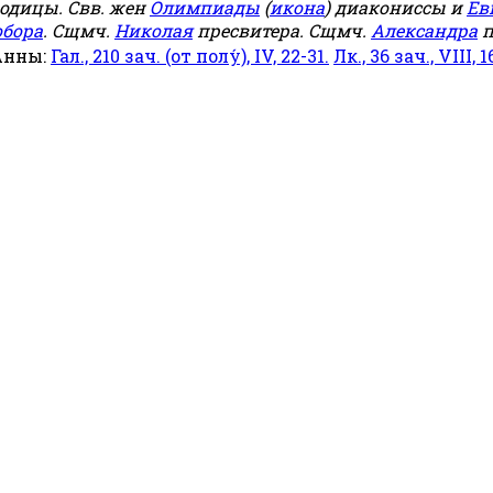
родицы. Свв. жен
Олимпиады
(
икона
) диакониссы и
Ев
обора
. Сщмч.
Николая
пресвитера. Сщмч.
Александра
п
Анны:
Гал., 210 зач. (от полу́), IV, 22-31.
Лк., 36 зач., VIII, 1