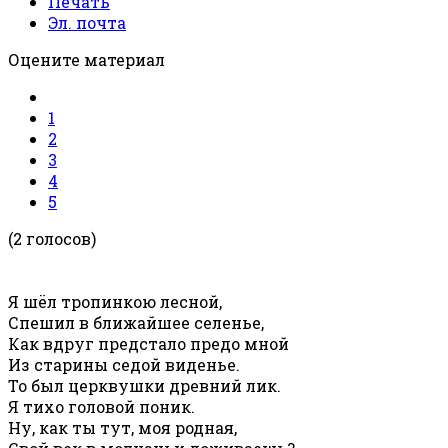
Печать
Эл. почта
Оцените материал
1
2
3
4
5
(2 голосов)
Я шёл тропинкою лесной,
Спешил в ближайшее селенье,
Как вдруг предстало предо мной
Из старины седой виденье.
То был церквушки древний лик.
Я тихо головой поник.
Ну, как ты тут, моя родная,