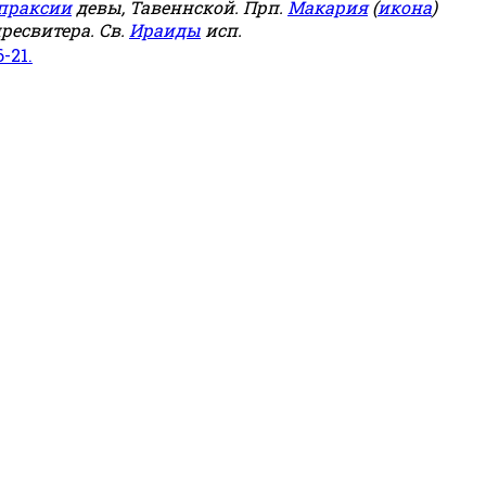
праксии
девы, Тавеннской. Прп.
Макария
(
икона
)
ресвитера. Св.
Ираиды
исп.
6-21.