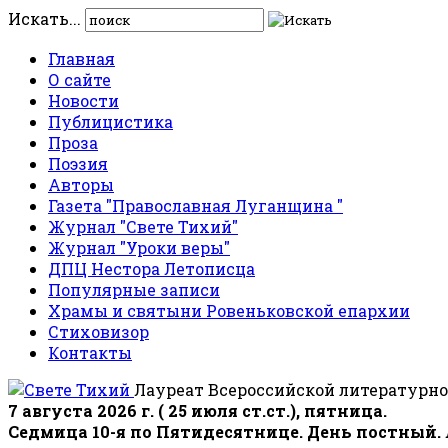
Искать...
Главная
О сайте
Новости
Публицистика
Проза
Поэзия
Авторы
Газета "Православная Луганщина "
Журнал "Свете Тихий"
Журнал "Уроки веры"
ДПЦ Нестора Летописца
Популярные записи
Храмы и святыни Ровеньковской епархии
Стиховизор
Контакты
Лауреат Всероссийской литературно
7 августа 2026 г. ( 25 июля ст.ст.), пятница.
Седмица 10-я по Пятидесятнице. День постный.