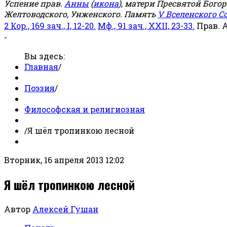
Успение прав.
Анны
(
икона
), матери Пресвятой Бого
Желтоводского, Унженского. Память
V Вселенского С
2 Кор., 169 зач., I, 12-20.
Мф., 91 зач., XXII, 23-33.
Прав. 
-
Вы здесь:
Главная
/
Поэзия
/
Философская и религиозная
/
Я шёл тропинкою лесной
Вторник, 16 апреля 2013 12:02
Я шёл тропинкою лесной
Автор
Алексей Гушан