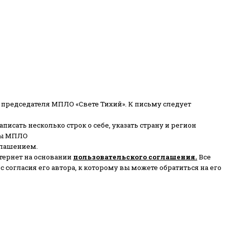
 председателя МПЛО «Свете Тихий».
К письму следует
писать несколько строк о себе, указать страну и регион
ены МПЛО
глашением.
тернет на основании
пользовательского соглашени
я
.
Все
согласия его автора, к которому вы можете обратиться на его