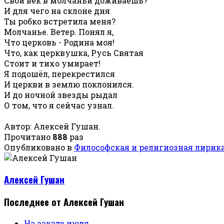
Свой век в молчаньи доживаешь?
И для чего на склоне дня
Ты робко встретила меня?
Молчанье. Ветер. Понял я,
Что церковь - Родина моя!
Что, как церквушка, Русь Святая
Стоит и тихо умирает!
Я подошёл, перекрестился
И церкви в землю поклонился.
И до ночной звезды рыдал
О том, что я сейчас узнал.
Автор: Алексей Гушан.
Прочитано
888
раз
Опубликовано в
Философская и религиозная лирик
Алексей Гушан
Последнее от Алексей Гушан
На закате июля