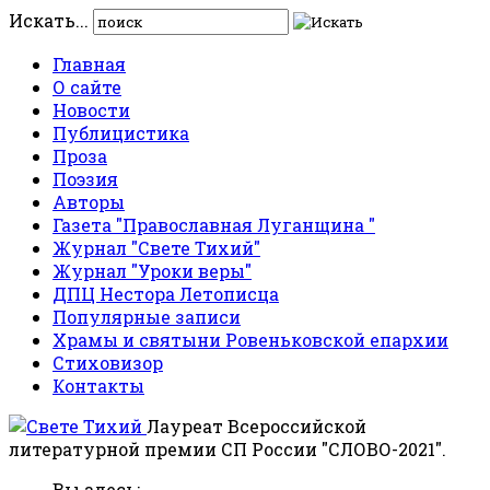
Искать...
Главная
О сайте
Новости
Публицистика
Проза
Поэзия
Авторы
Газета "Православная Луганщина "
Журнал "Свете Тихий"
Журнал "Уроки веры"
ДПЦ Нестора Летописца
Популярные записи
Храмы и святыни Ровеньковской епархии
Стиховизор
Контакты
Лауреат Всероссийской
литературной премии СП России "СЛОВО-2021".
Вы здесь: