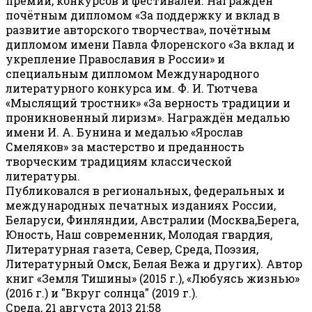
премий, конкурсов и фестивалей. Награждён
почётным дипломом «За поддержку и вклад в
развитие авторского творчества», почётным
дипломом имени Павла Флоренского «За вклад и
укрепление Православия в России» и
специальным дипломом Международного
литературного конкурса им. Ф. И. Тютчева
«Мыслящий тростник» «За верность традиции и
проникновенный лиризм». Награждён медалью
имени И. А. Бунина и медалью «Ярослав
Смеляков» за мастерство и преданность
творческим традициям классической
литературы.
Публиковался в региональных, федеральных и
международных печатных изданиях России,
Беларуси, Финляндии, Австралии (Москва,Берега,
Юность, Наш современник, Молодая гвардия,
Литературная газета, Север, Среда, Поэзия,
Литературный Омск, Белая Вежа и других). Автор
книг «Земля Тишины» (2015 г.), «Любуясь жизнью»
(2016 г.) и "Вкруг солнца" (2019 г.).
Среда, 21 августа 2013 21:58