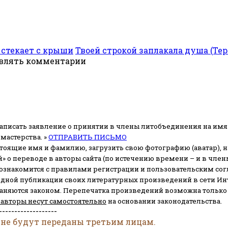
 стекает с крыши
Твоей строкой заплакала душа (Те
авлять комментарии
аписать заявление о принятии в члены литобъединения на имя
мастерства. »
ОТПРАВИТЬ ПИСЬМО
стоящие имя и фамилию, загрузить свою фотографию (аватар), на
» о переводе в авторы сайта (по истечению времени – и в чл
 ознакомится с правилами регистрации и пользовательским со
одной публикации своих литературных произведений в сети Ин
раняются законом.
Перепечатка произведений возможна только с 
 авторы несут самостоятельно
на основании законодательства.
-------------------
 не будут переданы третьим лицам.