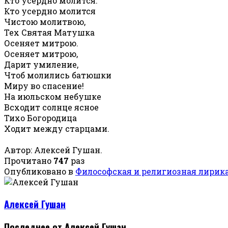
Кто усердно молится.
Кто усердно молится
Чистою молитвою,
Тех Святая Матушка
Осеняет митрою.
Осеняет митрою,
Дарит умиление,
Чтоб молились батюшки
Миру во спасение!
На июльском небушке
Всходит солнце ясное
Тихо Богородица
Ходит между старцами.
Автор: Алексей Гушан.
Прочитано
747
раз
Опубликовано в
Философская и религиозная лирик
Алексей Гушан
Последнее от Алексей Гушан