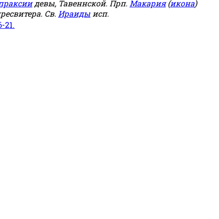
праксии
девы, Тавеннской. Прп.
Макария
(
икона
)
ресвитера. Св.
Ираиды
исп.
6-21.