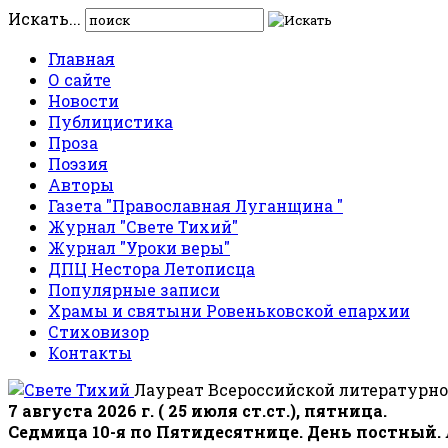
Искать...
Главная
О сайте
Новости
Публицистика
Проза
Поэзия
Авторы
Газета "Православная Луганщина "
Журнал "Свете Тихий"
Журнал "Уроки веры"
ДПЦ Нестора Летописца
Популярные записи
Храмы и святыни Ровеньковской епархии
Стиховизор
Контакты
Лауреат Всероссийской литературно
7 августа 2026 г. ( 25 июля ст.ст.), пятница.
Седмица 10-я по Пятидесятнице. День постный.