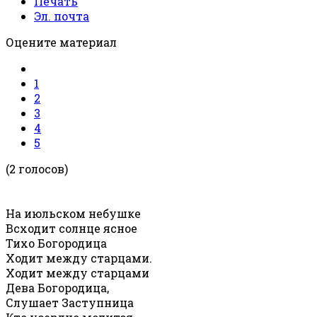
Печать
Эл. почта
Оцените материал
1
2
3
4
5
(2 голосов)
На июльском небушке
Всходит солнце ясное
Тихо Богородица
Ходит между старцами.
Ходит между старцами
Дева Богородица,
Слушает Заступница