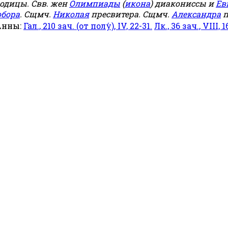
родицы. Свв. жен
Олимпиады
(
икона
) диакониссы и
Ев
обора
. Сщмч.
Николая
пресвитера. Сщмч.
Александра
п
Анны:
Гал., 210 зач. (от полу́), IV, 22-31.
Лк., 36 зач., VIII, 1