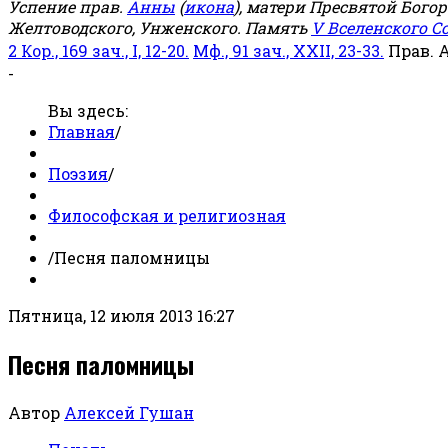
Успение прав.
Анны
(
икона
), матери Пресвятой Бого
Желтоводского, Унженского. Память
V Вселенского С
2 Кор., 169 зач., I, 12-20.
Мф., 91 зач., XXII, 23-33.
Прав. 
-
Вы здесь:
Главная
/
Поэзия
/
Философская и религиозная
/
Песня паломницы
Пятница, 12 июля 2013 16:27
Песня паломницы
Автор
Алексей Гушан