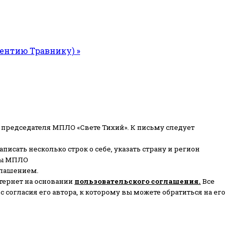
рентию Травнику) »
 председателя МПЛО «Свете Тихий».
К письму следует
писать несколько строк о себе, указать страну и регион
ены МПЛО
глашением.
тернет на основании
пользовательского соглашени
я
.
Все
согласия его автора, к которому вы можете обратиться на его