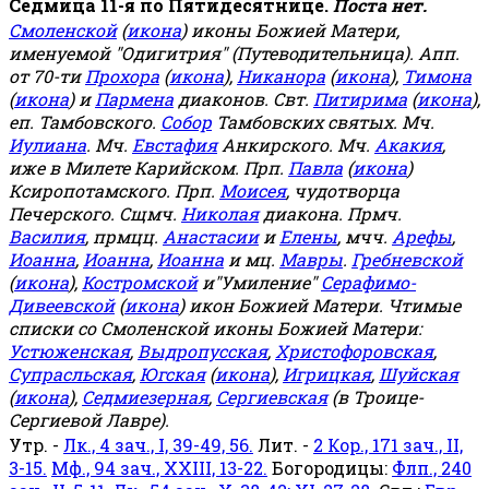
Седмица 11-я по Пятидесятнице.
Поста нет.
Смоленской
(
икона
) иконы Божией Матери,
именуемой "Одигитрия" (Путеводительница). Апп.
от 70-ти
Прохора
(
икона
),
Никанора
(
икона
),
Тимона
(
икона
) и
Пармена
диаконов. Свт.
Питирима
(
икона
),
еп. Тамбовского.
Собор
Тамбовских святых. Мч.
Иулиана
. Мч.
Евстафия
Анкирского. Мч.
Акакия
,
иже в Милете Карийском. Прп.
Павла
(
икона
)
Ксиропотамского. Прп.
Моисея
, чудотворца
Печерского. Сщмч.
Николая
диакона. Прмч.
Василия
, прмцц.
Анастасии
и
Елены
, мчч.
Арефы
,
Иоанна
,
Иоанна
,
Иоанна
и мц.
Мавры
.
Гребневской
(
икона
),
Костромской
и"Умиление"
Серафимо-
Дивеевской
(
икона
) икон Божией Матери. Чтимые
списки со Смоленской иконы Божией Матери:
Устюженская
,
Выдропусская
,
Христофоровская
,
Супрасльская
,
Югская
(
икона
),
Игрицкая
,
Шуйская
(
икона
),
Седмиезерная
,
Сергиевская
(в Троице-
Сергиевой Лавре).
Утр. -
Лк., 4 зач., I, 39-49, 56.
Лит. -
2 Кор., 171 зач., II,
3-15.
Мф., 94 зач., XXIII, 13-22.
Богородицы:
Флп., 240